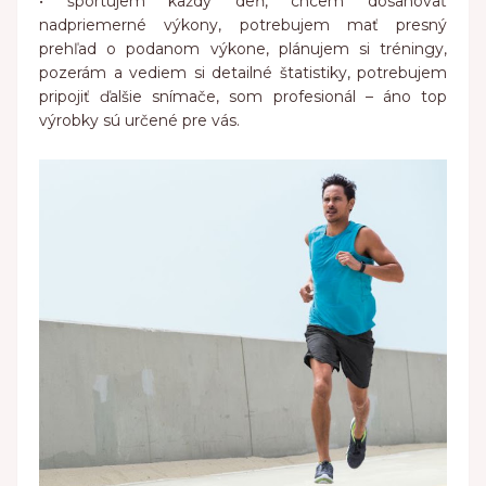
•
športujem každý deň
, chcem dosahovať
nadpriemerné výkony, potrebujem mať presný
prehľad o podanom výkone, plánujem si tréningy,
pozerám a vediem si detailné štatistiky, potrebujem
pripojiť ďalšie snímače, som profesionál – áno top
výrobky sú určené pre vás.