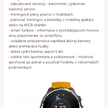
• zabudované senzory - barometer, výškomer,
teplotný senzor
• tréningové plány priamo v hodinkách
• plánovač tréningov a štatistiky v mobilnej aplikácii
alebo na WEB stránke
• smart funkcie – informácia o prichádzajúcom hovore,
sms, pripomienke zo smartfónu
• ovládanie príslušenstva napríklad akčnej kamery
alebo prehrávača hudby
• dobrá výdrž batérie, aspoň 5 dní
• odolné telo športestera a vodotesnosť – možnosť
sprchovať sa, plávať a používať hodinky v náročnejších
podmienkach