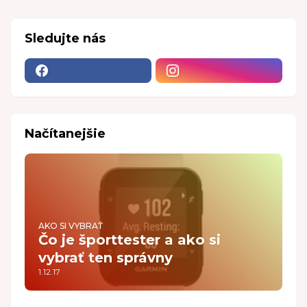
Sledujte nás
Načítanejšie
AKO SI VYBRAŤ
Čo je športtester a ako si
vybrať ten správny
1.12.17