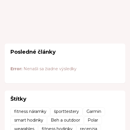
Posledné články
Error:
Nenašli sa žiadne výsledky
Štítky
fitness náramky
športtestery
Garmin
smart hodinky
Beh a outdoor
Polar
wearables
fitness hodinky
recenzia