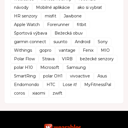
návody
Mobilné aplikácie
ako si vybrať
HR senzory
misfit
Jawbone
Apple Watch
Forerunner
fitbit
Športová výbava
Bežecká obuv
garmin connect
suunto
Android
Sony
Withings
gopro
vantage
Fenix
MIO
Polar Flow
Strava
VIRB
bežecké senzory
polar H10
Microsoft
Samsung
SmartRing
polar OH1
vivoactive
Asus
Endomondo
HTC
Lose it!
MyFitnessPal
coros
xiaomi
zwift