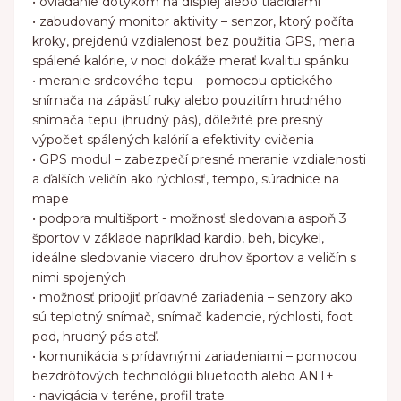
• ovládanie dotykom na displej alebo tlačidlami
• zabudovaný monitor aktivity – senzor, ktorý počíta
kroky, prejdenú vzdialenosť bez použitia GPS, meria
spálené kalórie, v noci dokáže merať kvalitu spánku
• meranie srdcového tepu – pomocou optického
snímača na zápästí ruky alebo pouzitím hrudného
snímača tepu (hrudný pás), dôležité pre presný
výpočet spálených kalórií a efektivity cvičenia
• GPS modul – zabezpečí presné meranie vzdialenosti
a ďalších veličín ako rýchlosť, tempo, súradnice na
mape
• podpora multišport - možnosť sledovania aspoň 3
športov v základe napríklad kardio, beh, bicykel,
ideálne sledovanie viacero druhov športov a veličín s
nimi spojených
• možnosť pripojiť prídavné zariadenia – senzory ako
sú teplotný snímač, snímač kadencie, rýchlosti, foot
pod, hrudný pás atď.
• komunikácia s prídavnými zariadeniami – pomocou
bezdrôtových technológií bluetooth alebo ANT+
• navigácia v teréne, profil trate