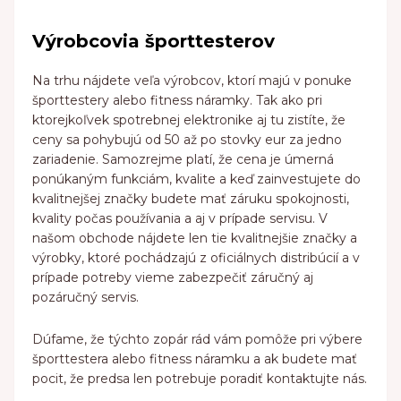
Výrobcovia športtesterov
Na trhu nájdete veľa výrobcov, ktorí majú v ponuke
športtestery alebo fitness náramky. Tak ako pri
ktorejkoľvek spotrebnej elektronike aj tu zistíte, že
ceny sa pohybujú od 50 až po stovky eur za jedno
zariadenie. Samozrejme platí, že cena je úmerná
ponúkaným funkciám, kvalite a keď zainvestujete do
kvalitnejšej značky budete mať záruku spokojnosti,
kvality počas používania a aj v prípade servisu. V
našom obchode nájdete len tie kvalitnejšie značky a
výrobky, ktoré pochádzajú z oficiálnych distribúcií a v
prípade potreby vieme zabezpečiť záručný aj
pozáručný servis.
Dúfame, že týchto zopár rád vám pomôže pri výbere
športtestera alebo fitness náramku a ak budete mať
pocit, že predsa len potrebuje poradiť kontaktujte nás.