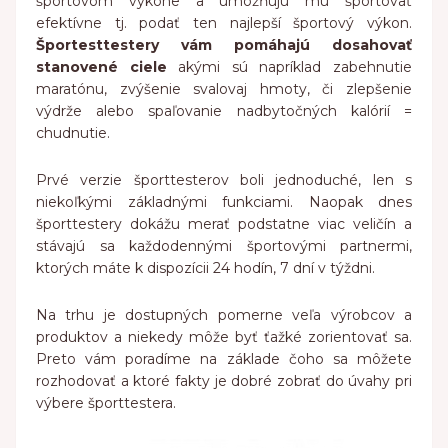
športovom výkone a umožňujú mu športovať
efektívne tj. podať ten najlepší športový výkon.
Športesttestery vám pomáhajú dosahovať
stanovené ciele
akými sú napríklad zabehnutie
maratónu, zvýšenie svalovaj hmoty, či zlepšenie
výdrže alebo spaľovanie nadbytočných kalórií =
chudnutie.
Prvé verzie športtesterov boli jednoduché, len s
niekoľkými základnými funkciami. Naopak dnes
športtestery dokážu merať podstatne viac veličín a
stávajú sa každodennými športovými partnermi,
ktorých máte k dispozícii 24 hodín, 7 dní v týždni.
Na trhu je dostupných pomerne veľa výrobcov a
produktov a niekedy môže byť ťažké zorientovať sa.
Preto vám poradíme na základe čoho sa môžete
rozhodovať a ktoré fakty je dobré zobrať do úvahy pri
výbere športtestera.