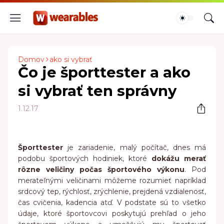
Domov
ako si vybrať
Čo je športtester a ako
si vybrať ten správny
1.12.17
Športtester
je zariadenie, malý počítač, dnes má
podobu športových hodiniek, ktoré
dokážu merať
rôzne veličiny počas športového výkonu
. Pod
merateľnými veličinami môžeme rozumieť napríklad
srdcový tep, rýchlosť, zrýchlenie, prejdená vzdialenosť,
čas cvičenia, kadencia atď. V podstate sú to všetko
údaje, ktoré športovcovi poskytujú prehľad o jeho