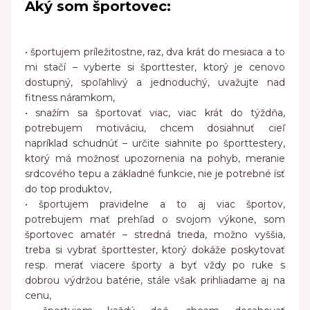
Aký som športovec:
•
športujem príležitostne
, raz, dva krát do mesiaca a to
mi stačí – vyberte si športtester, ktorý je cenovo
dostupný, spoľahlivý a jednoduchý, uvažujte nad
fitness náramkom,
•
snažím sa športovať viac
, viac krát do týždňa,
potrebujem motiváciu, chcem dosiahnuť cieľ
napríklad schudnúť – určite siahnite po športtestery,
ktorý má možnosť upozornenia na pohyb, meranie
srdcového tepu a základné funkcie, nie je potrebné ísť
do top produktov,
•
športujem pravidelne
a to aj viac športov,
potrebujem mať prehľad o svojom výkone, som
športovec amatér – stredná trieda, možno vyššia,
treba si vybrať športtester, ktorý dokáže poskytovať
resp. merať viacere športy a byť vždy po ruke s
dobrou výdržou batérie, stále však prihliadame aj na
cenu,