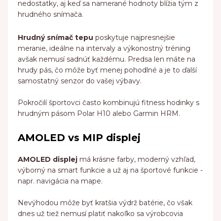
nedostatky, aj keď sa namerané hodnoty blížia tým z
hrudného snímača.
Hrudný snímač tepu
poskytuje najpresnejšie
meranie, ideálne na intervaly a výkonostný tréning
avšak nemusí sadnúť každému. Predsa len máte na
hrudy pás, čo môže byť menej pohodlné a je to ďalší
samostatný senzor do vašej výbavy.
Pokročilí športovci často kombinujú fitness hodinky s
hrudným pásom Polar H10 alebo Garmin HRM.
AMOLED vs MIP displej
AMOLED displej
má krásne farby, moderný vzhľad,
výborný na smart funkcie a už aj na športové funkcie -
napr. navigácia na mape.
Nevýhodou môže byť kratšia výdrž batérie, čo však
dnes už tiež nemusí platiť nakoľko sa výrobcovia