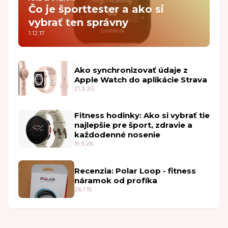
Čo je športtester a ako si
vybrať ten správny
1.12.17
Ako synchronizovať údaje z
Apple Watch do aplikácie Strava
21.3.20
Fitness hodinky: Ako si vybrať tie
najlepšie pre šport, zdravie a
každodenné nosenie
19.5.26
Recenzia: Polar Loop - fitness
náramok od profíka
26.1.15