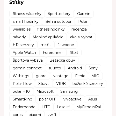
Štítky
fitness náramky
športtestery
Garmin
smart hodinky
Beh a outdoor
Polar
wearables
fitness hodinky
recenzia
návody
Mobilné aplikácie
ako si vybrať
HR senzory
misfit
Jawbone
Apple Watch
Forerunner
fitbit
Športová výbava
Bežecká obuv
garmin connect
suunto
Android
Sony
Withings
gopro
vantage
Fenix
MIO
Polar Flow
Strava
VIRB
bežecké senzory
polar H10
Microsoft
Samsung
SmartRing
polar OH1
vivoactive
Asus
Endomondo
HTC
Lose it!
MyFitnessPal
coros
xiaomi
zwift