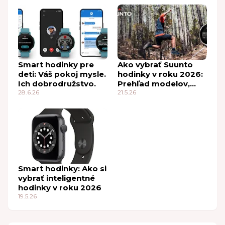
Smart hodinky pre
Ako vybrať Suunto
deti: Váš pokoj mysle.
hodinky v roku 2026:
Ich dobrodružstvo.
Prehľad modelov,
28.6.26
funkcií a odporúčania
21.5.26
Smart hodinky: Ako si
vybrať inteligentné
hodinky v roku 2026
19.5.26