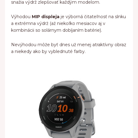
snažia výdrž zlepšovať každým modelom.
Výhodou
MIP displeja
je výborná čitateľnosť na slnku
a extrémna výdrž (až niekoľko mesiacov aj v
kombinácii so solárnym dobíjaním batérie).
Nevýhodou môže byť dnes už menej atraktívny obraz
a niekedy ako by vyblednuté farby.