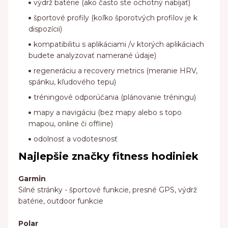
výdrž batérie (ako často ste ochotný nabíjať)
športové profily (koľko šporotvých profilov je k
dispozícii)
kompatibilitu s aplikáciami /v ktorých aplikáciach
budete analyzovať namerané údaje)
regeneráciu a recovery metrics (meranie HRV,
spánku, kľudového tepu)
tréningové odporúčania (plánovanie tréningu)
mapy a navigáciu (bez mapy alebo s topo
mapou, online či offline)
odolnosť a vodotesnosť
Najlepšie značky fitness hodiniek
Garmin
Silné stránky - športové funkcie, presné GPS, výdrž
batérie, outdoor funkcie
Polar