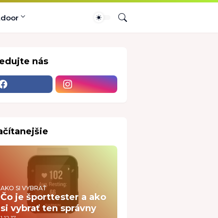
tdoor
ledujte nás
ačítanejšie
AKO SI VYBRAŤ
Čo je športtester a ako
si vybrať ten správny
1.12.17