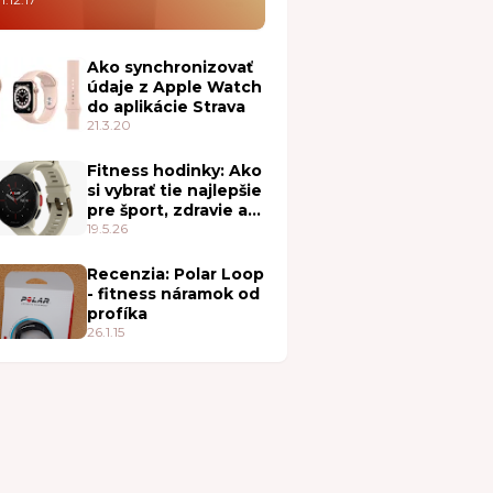
Ako synchronizovať
údaje z Apple Watch
do aplikácie Strava
21.3.20
Fitness hodinky: Ako
si vybrať tie najlepšie
pre šport, zdravie a
každodenné nosenie
19.5.26
Recenzia: Polar Loop
- fitness náramok od
profíka
26.1.15