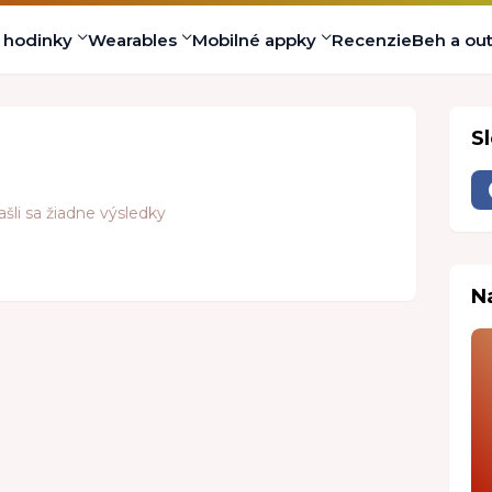
s hodinky
Wearables
Mobilné appky
Recenzie
Beh a ou
S
šli sa žiadne výsledky
N