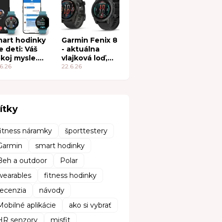
nkcie
art hodinky
Garmin Fenix 8
e deti: Váš
- aktuálna
koj mysle.
vlajková loď,
h
6.26
oplatí sa?
22.6.26
brodružstvo.
ítky
fitness náramky
športtestery
Garmin
smart hodinky
Beh a outdoor
Polar
wearables
fitness hodinky
recenzia
návody
Mobilné aplikácie
ako si vybrať
HR senzory
misfit