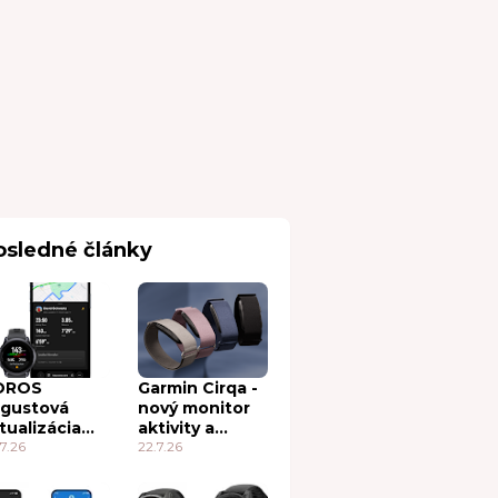
osledné články
OROS
Garmin Cirqa -
gustová
nový monitor
tualizácia
aktivity a
26: opäť
7.26
konkurent pre
22.7.26
vé,
Whoop
ujímavé