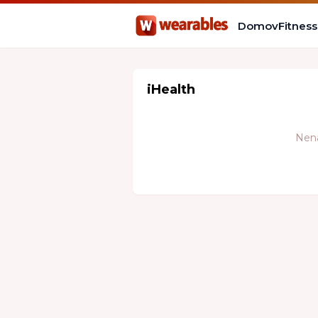
Domov
Fitnes
iHealth
Nena