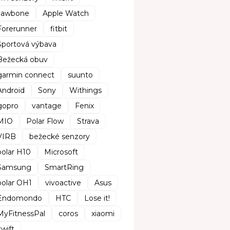
Jawbone
Apple Watch
Forerunner
fitbit
Športová výbava
Bežecká obuv
garmin connect
suunto
Android
Sony
Withings
gopro
vantage
Fenix
MIO
Polar Flow
Strava
VIRB
bežecké senzory
polar H10
Microsoft
Samsung
SmartRing
polar OH1
vivoactive
Asus
Endomondo
HTC
Lose it!
MyFitnessPal
coros
xiaomi
zwift