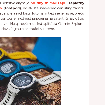
íslušenstvo akým je
hrudný snímač tepu
, teplotný
ov
(footpod)
, no ak ste nadšenec cyklistiky zamrzí
adencie a rýchlosti. Toto nám tiež nie je jasné, prečo
ialitou je možnosť pripojenia na satelitnú navigáciu
 vznikla aj nová mobilná aplikácia Garmin Explore,
bodov záujmu a orientácii v teréne.