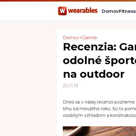
Domov
Fitnes
Domov
Garmin
Recenzia: Ga
odolné šport
na outdoor
20.11.19
Dnes sa v našej recenzii pozrieme 
trhu od minulého roku. Sú to pom
osobitým vzhľadom a konštrukciou 