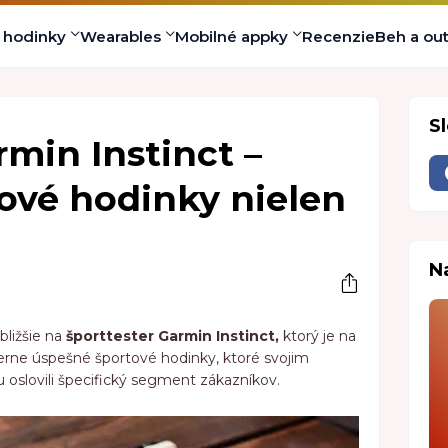
s hodinky
Wearables
Mobilné appky
Recenzie
Beh a ou
S
rmin Instinct –
ové hodinky nielen
N
bližšie na
športtester Garmin Instinct,
ktorý je na
erne úspešné športové hodinky, ktoré svojim
oslovili špecifický segment zákazníkov.