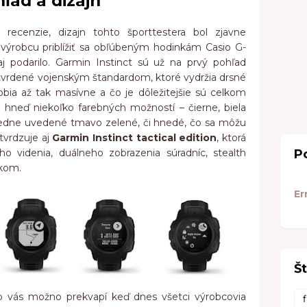
hľad a dizajn
ecenzie, dizajn tohto športtestera bol zjavne
ýrobcu priblížiť sa obľúbeným hodinkám Casio G-
j podarilo. Garmin Instinct sú už na prvý pohľad
vrdené vojenským štandardom, ktoré vydržia drsné
ia až tak masívne a čo je dôležitejšie sú celkom
hneď niekoľko farebných možností – čierne, biela
sledne uvedené tmavo zelené, či hnedé, čo sa môžu
tvrdzuje aj
Garmin Instinct tactical edition
, ktorá
 videnia, duálneho zobrazenia súradníc, stealth
P
ákom.
Er
Št
čo vás možno prekvapí keď dnes všetci výrobcovia