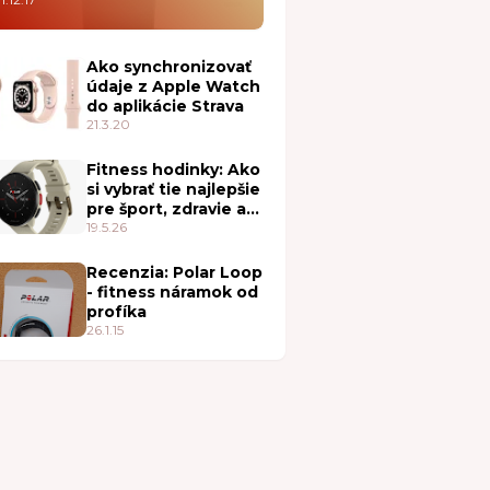
Ako synchronizovať
údaje z Apple Watch
do aplikácie Strava
21.3.20
Fitness hodinky: Ako
si vybrať tie najlepšie
pre šport, zdravie a
každodenné nosenie
19.5.26
Recenzia: Polar Loop
- fitness náramok od
profíka
26.1.15