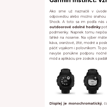
Garmin Instinct: Vz
Ako sme už naznačili v úvode r
odpoveďou alebo možno snahou v
Shock. A toto sa im podľa nás a
outdoorové odolné hodinky
pot
podmienky. Napriek tomu nepôsob
ľahké na nosenie. Na výber máte 
káva, oranžové, žlté, modré a po
páčiť vojakom i poľovníkom. To po
navyše ponúkne podporu nočného
mód a aplikáciu pre zoskok s pad
Displej je monochromatický
, 