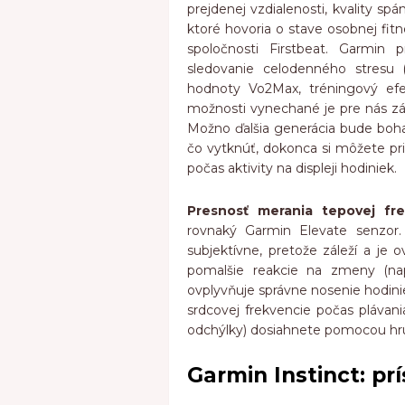
prejdenej vzdialenosti, kvality s
ktoré hovoria o stave osobnej fi
spoločnosti Firstbeat. Garmin p
sledovanie celodenného stresu 
hodnoty Vo2Max, tréningový efe
možnosti vynechané je pre nás záha
Možno ďalšia generácia bude boha
čo vytknúť, dokonca si môžete pri
počas aktivity na displeji hodiniek.
Presnosť merania tepovej fre
rovnaký Garmin Elevate senzor.
subjektívne, pretože záleží a j
pomalšie reakcie na zmeny (nap
ovplyvňuje správne nosenie hodinie
srdcovej frekvencie počas plávani
odchýlky) dosiahnete pomocou hr
Garmin Instinct: pr