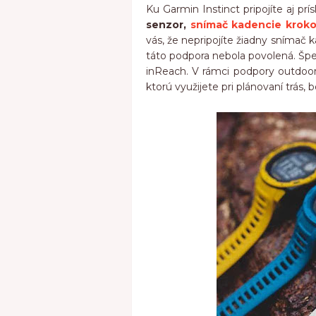
Ku Garmin Instinct pripojíte aj pr
senzor,
snímač kadencie krok
vás, že nepripojíte žiadny snímač k
táto podpora nebola povolená. Špec
inReach. V rámci podpory outdooru
ktorú využijete pri plánovaní trás, 