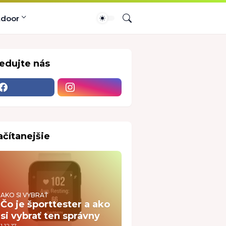
tdoor
ledujte nás
ačítanejšie
AKO SI VYBRAŤ
Čo je športtester a ako
si vybrať ten správny
1.12.17