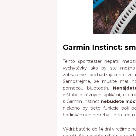
Garmin Instinct: sm
Tento športtester nepatrí medz
vychytávky ako by ste možno
zobrazenie prichádzajúceho vol
Samozrejme, že musíte mať ho
pomocou bluetooth.
Nenájde
inštalácie rôznych aplikácií, cife
s Garmin Instinct
nebudete môcť
niekoho by tieto funkcie boli p
hodinkám ich netreba. Je to teda n
Výdrž batérie do 14 dní v režime 
poteší. Ak zapnete ultratrac mód