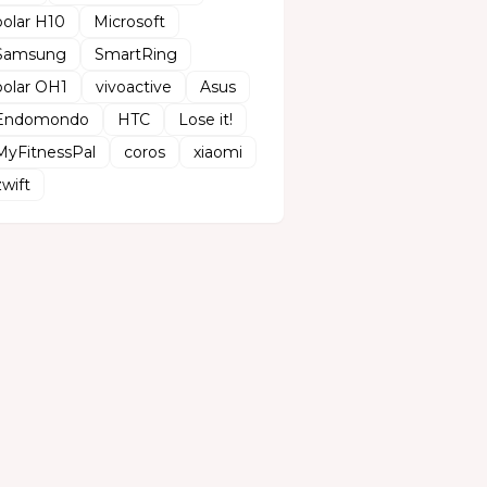
polar H10
Microsoft
Samsung
SmartRing
polar OH1
vivoactive
Asus
Endomondo
HTC
Lose it!
MyFitnessPal
coros
xiaomi
zwift