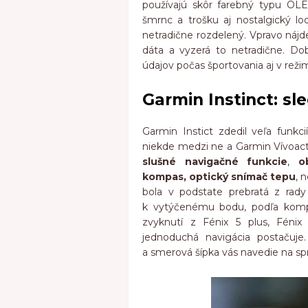
používajú skôr farebný typu OLE
šmrnc a trošku aj nostalgický lo
netradične rozdelený. Vpravo nájd
dáta a vyzerá to netradične. Dob
údajov počas športovania aj v reži
Garmin Instinct: sl
Garmin Instict zdedil veľa funkci
niekde medzi ne a Garmin Vívoact
slušné navigačné funkcie
,
o
kompas, optický snímač tepu
, 
bola v podstate prebratá z rady
k vytýčenému bodu, podľa kom
zvyknutí z Fénix 5 plus, Fénix
jednoduchá navigácia postačuje
a smerová šípka vás navedie na sp