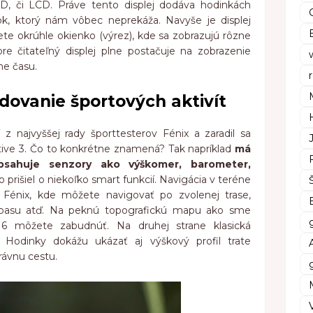
D, či LCD. Práve tento displej dodáva hodinkách
ok, ktorý nám vôbec neprekáža. Navyše je displej
ete okrúhle okienko (výrez), kde sa zobrazujú rôzne
re čitateľný displej plne postačuje na zobrazenie
me času.
edovanie športových aktivít
í z najvyššej rady športtesterov Fénix a zaradil sa
ive 3. Čo to konkrétne znamená? Tak napríklad
má
bsahuje senzory ako výškomer, barometer,
no prišiel o niekoľko smart funkcií. Navigácia v teréne
 Fénix, kde môžete navigovať po zvolenej trase,
pasu atď. Na peknú topografickú mapu ako sme
 6 môžete zabudnúť. Na druhej strane klasická
. Hodinky dokážu ukázať aj výškový profil trate
rávnu cestu.