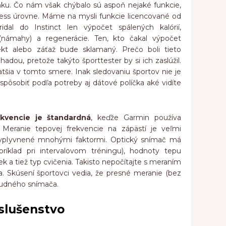
pánku. Čo nám však chýbalo sú aspoň nejaké funkcie,
tness úrovne. Máme na mysli funkcie licencované od
ridal do Instinct len výpočet spálených kalórií,
(námahy) a regenerácie. Ten, kto čakal výpočet
kt alebo záťaž bude sklamaný. Prečo boli tieto
dou, pretože takýto športtester by si ich zaslúžil.
tšia v tomto smere. Inak sledovaniu športov nie je
spôsobiť podľa potreby aj dátové políčka aké vidíte
kvencie je štandardná
, keďže Garmin používa
 Meranie tepovej frekvencie na zápästí je veľmi
e ovplyvnené mnohými faktormi. Optický snímač má
ríklad pri intervalovom tréningu), hodnoty tepu
k a tiež typ cvičenia. Takisto nepočítajte s meraním
a. Skúsení športovci vedia, že presné meranie (bez
udného snímača.
íslušenstvo