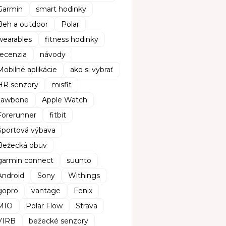
Garmin
smart hodinky
Beh a outdoor
Polar
wearables
fitness hodinky
recenzia
návody
Mobilné aplikácie
ako si vybrať
HR senzory
misfit
Jawbone
Apple Watch
Forerunner
fitbit
Športová výbava
Bežecká obuv
garmin connect
suunto
Android
Sony
Withings
gopro
vantage
Fenix
MIO
Polar Flow
Strava
VIRB
bežecké senzory