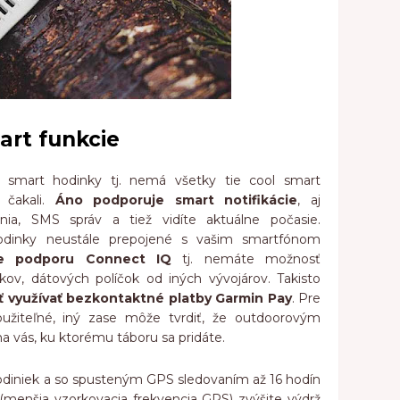
art funkcie
i smart hodinky tj. nemá všetky tie cool smart
 čakali.
Áno podporuje smart notifikácie
, aj
ania, SMS správ a tiež vidíte aktuálne počasie.
dinky neustále prepojené s vašim smartfónom
te podporu Connect IQ
tj. nemáte možnosť
rníkov, dátových políčok od iných vývojárov. Takisto
 využívať bezkontaktné platby Garmin Pay
. Pre
oužiteľné, iný zase môže tvrdiť, že outdoorovým
a vás, ku ktorému táboru sa pridáte.
hodiniek a so spusteným GPS sledovaním až 16 hodín
 (menšia vzorkovacia frekvencia GPS) zvýšite výdrž