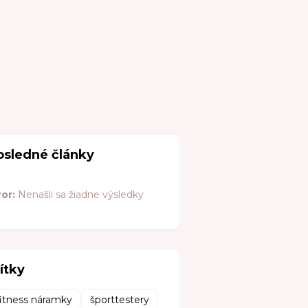
osledné články
ror:
Nenašli sa žiadne výsledky
ítky
fitness náramky
športtestery