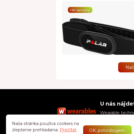
HR senzory
Načí
U nás nájde
Wearable technol
zdravo, zabávajt
Naša stránka používa cookies na
zlepšenie prehliadania.
Prečítať
OK, potvrdzujem.