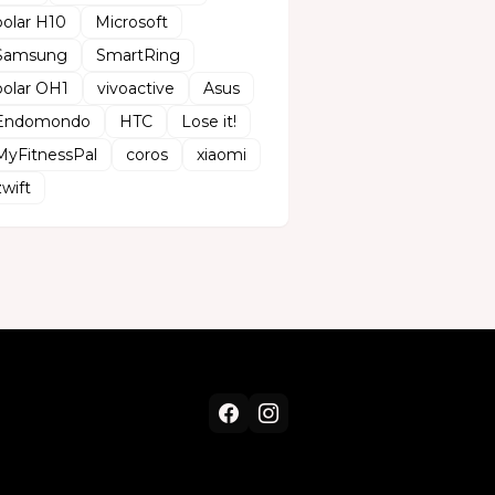
polar H10
Microsoft
Samsung
SmartRing
polar OH1
vivoactive
Asus
Endomondo
HTC
Lose it!
MyFitnessPal
coros
xiaomi
zwift