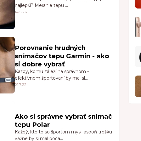
najlepší? Meranie tepu …
14.5.26
Porovnanie hrudných
snímačov tepu Garmin - ako
si dobre vybrať
Každý, komu záleží na správnom -
efektívnom športovaní by mal sl…
21.7.22
Ako si správne vybrať snímač
tepu Polar
Každý, kto to so športom myslí aspoň trošku
vážne by si mal poča…