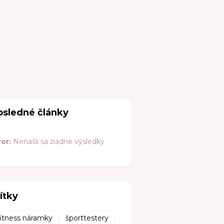
osledné články
ror:
Nenašli sa žiadne výsledky
ítky
fitness náramky
športtestery