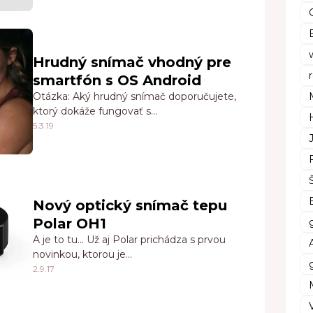
Hrudný snímač vhodný pre
smartfón s OS Android
Otázka: Aký hrudný snímač doporučujete,
ktorý dokáže fungovať s…
5.3.19
Nový optický snímač tepu
Polar OH1
A je to tu... Už aj Polar prichádza s prvou
novinkou, ktorou je…
2.9.17