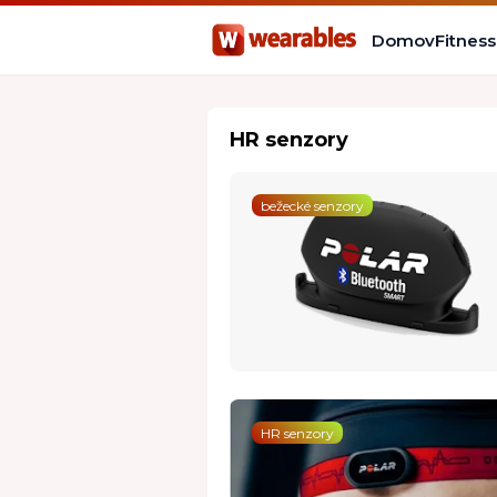
Domov
Fitnes
HR senzory
bežecké senzory
HR senzory