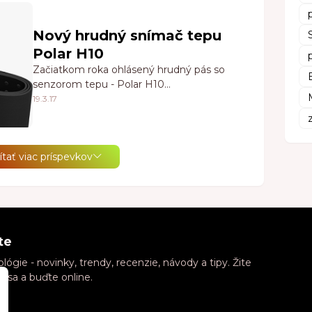
Nový hrudný snímač tepu
Polar H10
Začiatkom roka ohlásený hrudný pás so
senzorom tepu - Polar H10…
19.3.17
tať viac príspevkov
te
ógie - novinky, trendy, recenzie, návody a tipy. Žite
e sa a buďte online.