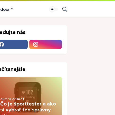
tdoor
ledujte nás
ačítanejšie
AKO SI VYBRAŤ
Čo je športtester a ako
si vybrať ten správny
1.12.17