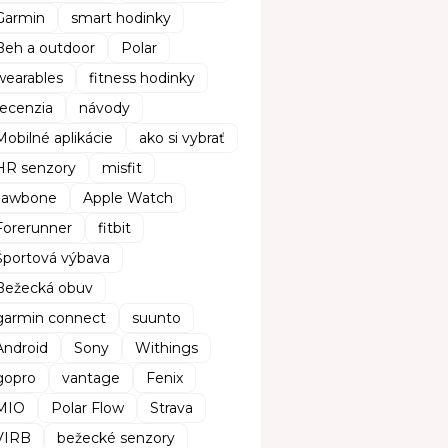
Garmin
smart hodinky
Beh a outdoor
Polar
wearables
fitness hodinky
recenzia
návody
Mobilné aplikácie
ako si vybrať
HR senzory
misfit
Jawbone
Apple Watch
Forerunner
fitbit
Športová výbava
Bežecká obuv
garmin connect
suunto
Android
Sony
Withings
gopro
vantage
Fenix
MIO
Polar Flow
Strava
VIRB
bežecké senzory