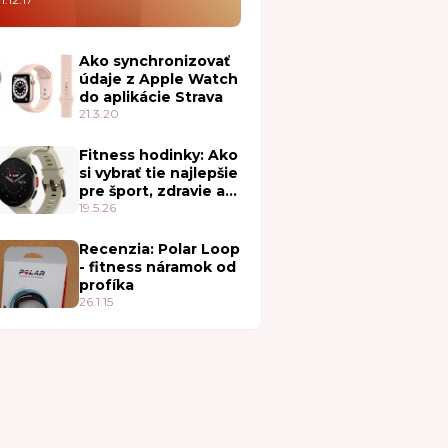
Ako synchronizovať
údaje z Apple Watch
do aplikácie Strava
21.3.20
Fitness hodinky: Ako
si vybrať tie najlepšie
pre šport, zdravie a
každodenné nosenie
19.5.26
Recenzia: Polar Loop
- fitness náramok od
profíka
26.1.15