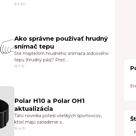
6.3.20
Ako správne používať hrudný
snímač tepu
Ste majiteľom hrudného snímača srdcového
tepu (hrudný pás)? Preč…
16.7.19
P
Er
Polar H10 a Polar OH1
aktualizácia
Táto novinka poteší všetkých športovcov,
Št
ktorí majú zariadenie s…
19.4.19