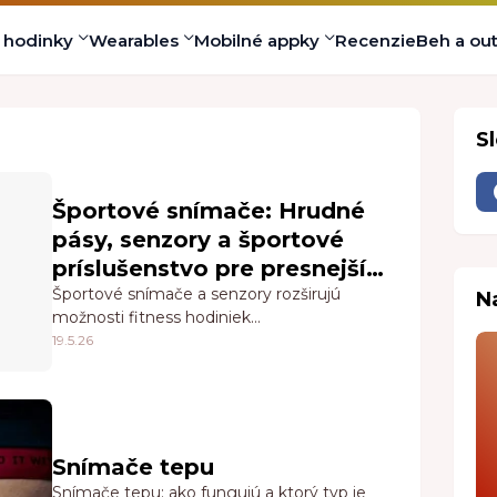
s hodinky
Wearables
Mobilné appky
Recenzie
Beh a ou
S
Športové snímače: Hrudné
pásy, senzory a športové
príslušenstvo pre presnejší
tréning
Športové snímače a senzory rozširujú
N
možnosti fitness hodiniek…
19.5.26
Snímače tepu
Snímače tepu: ako fungujú a ktorý typ je