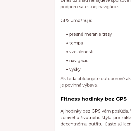
Dnes už snáď nenájdete športové 
podporu satelitnej navigácie.
GPS umožňuje:
presné meranie trasy
tempa
vzdialenosti
navigáciu
výšky
Ak teda obľubujete outdoorové aktivi
je povinná výbava.
Fitness hodinky bez GPS
Aj hodinky bez GPS vám poslúžia. V
zdravého životného štýlu, pre zákla
decentnému outfitu. Často sú lacne