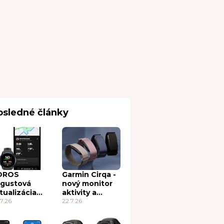
osledné články
OROS
Garmin Cirqa -
gustová
nový monitor
tualizácia
aktivity a
26: opäť
7.26
konkurent pre
22.7.26
vé,
Whoop
ujímavé