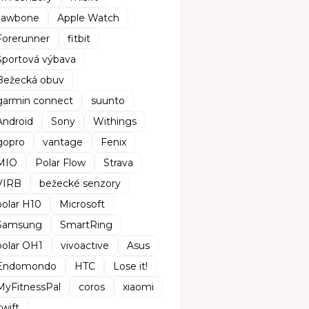
Jawbone
Apple Watch
Forerunner
fitbit
Športová výbava
Bežecká obuv
garmin connect
suunto
Android
Sony
Withings
gopro
vantage
Fenix
MIO
Polar Flow
Strava
VIRB
bežecké senzory
polar H10
Microsoft
Samsung
SmartRing
polar OH1
vivoactive
Asus
Endomondo
HTC
Lose it!
MyFitnessPal
coros
xiaomi
zwift