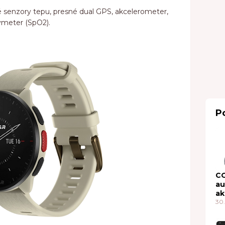
 senzory tepu, presné dual GPS, akcelerometer,
ymeter (SpO2).
P
C
au
ak
20
30.
no
za