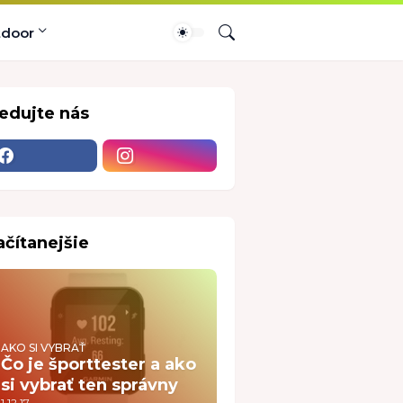
tdoor
ledujte nás
ačítanejšie
AKO SI VYBRAŤ
Čo je športtester a ako
si vybrať ten správny
1.12.17