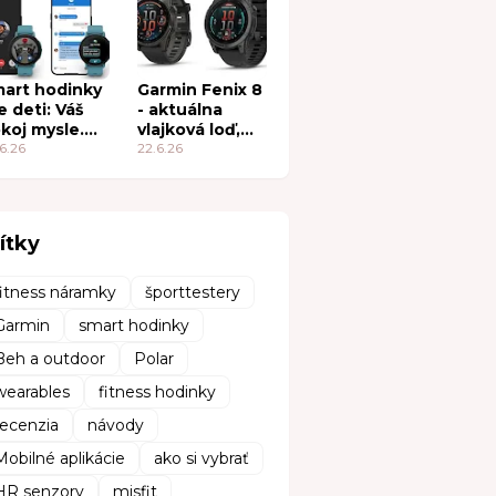
nkcie
art hodinky
Garmin Fenix 8
e deti: Váš
- aktuálna
koj mysle.
vlajková loď,
h
6.26
oplatí sa?
22.6.26
brodružstvo.
ítky
fitness náramky
športtestery
Garmin
smart hodinky
Beh a outdoor
Polar
wearables
fitness hodinky
recenzia
návody
Mobilné aplikácie
ako si vybrať
HR senzory
misfit