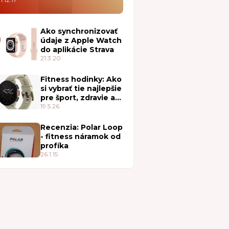
Ako synchronizovať
údaje z Apple Watch
do aplikácie Strava
21.3.20
Fitness hodinky: Ako
si vybrať tie najlepšie
pre šport, zdravie a
každodenné nosenie
19.5.26
Recenzia: Polar Loop
- fitness náramok od
profíka
26.1.15