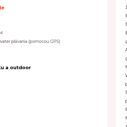
ie
TM
water plávania (pomocou GPS)
ku a outdoor