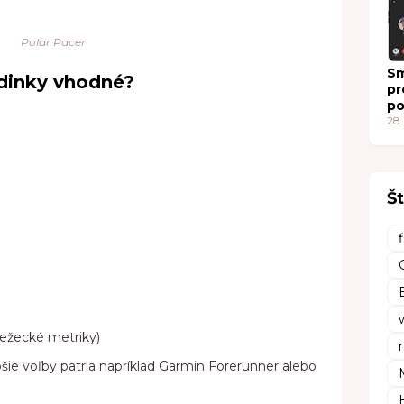
fu
Polar Pacer
Sm
odinky vhodné?
pr
po
Ic
28.
do
Št
bežecké metriky)
šie voľby patria napríklad Garmin Forerunner alebo