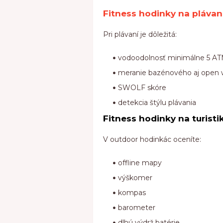
Fitness hodinky na plávan
Pri plávaní je dôležitá:
vodoodolnosť minimálne 5 A
meranie bazénového aj open 
SWOLF skóre
detekcia štýlu plávania
Fitness hodinky na turisti
V outdoor hodinkác oceníte:
offline mapy
výškomer
kompas
barometer
dlhú výdrž batérie