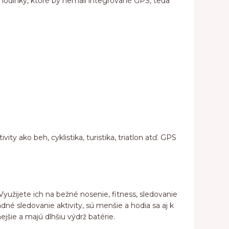
hodinky, ktoré by nemali integrované GPS, teda
ty ako beh, cyklistika, turistika, triatlon atď. GPS
yužijete ich na bežné nosenie, fitness, sledovanie
dné sledovanie aktivity, sú menšie a hodia sa aj k
jšie a majú dlhšiu výdrž batérie.