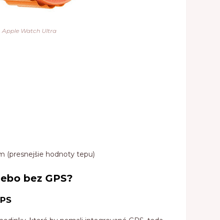
Apple Watch Ultra
a
m (presnejšie hodnoty tepu)
lebo bez GPS?
GPS