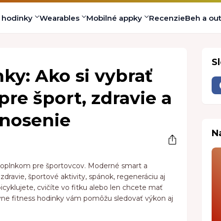
s hodinky
Wearables
Mobilné appky
Recenzie
Beh a ou
S
ky: Ako si vybrať
 pre šport, zdravie a
nosenie
N
doplnkom pre športovcov. Moderné smart a
dravie, športové aktivity, spánok, regeneráciu aj
cyklujete, cvičíte vo fitku alebo len chcete mať
právne fitness hodinky vám pomôžu sledovať výkon aj