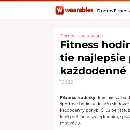
Domov
Fitnes
Domov
ako si vybrať
Fitness hodin
tie najlepšie
každodenné 
19.5.26
Fitness hodinky
dnes nie sú iba 
športové hodinky dokážu sledovať z
každodenný pohyb. Či už beháte, bi
lepší prehľad o svojej kondícii, s
motiváciu.