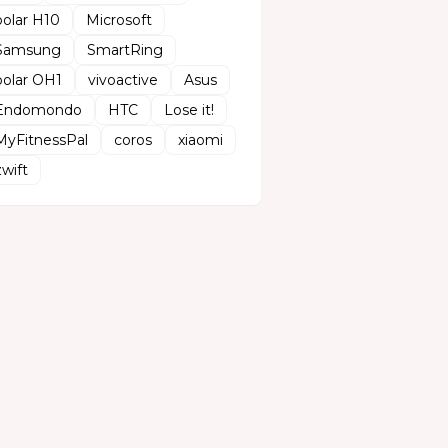
polar H10
Microsoft
Samsung
SmartRing
polar OH1
vivoactive
Asus
Endomondo
HTC
Lose it!
MyFitnessPal
coros
xiaomi
zwift