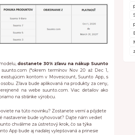
 modelu,
dostanete 30% zľavu na nákup Suunto
suunto.com (*okrem termínov Nov 20 až Dec 1,
 existujúcim kontom v Movescount, Suunto App, s
 osobu. Zľava bude aplikovaná na produkty za ceny,
verejnené na webe suunto.com. Viac detailov ako
 priamo na stránke výrobcu.
poviete na túto novinku? Zostanete verní a pôjdete
 nastavenie bude vyhovovať? Dajte nám vedieť
to chválime za ústretový krok, čo sa týka
nto App bude aj naďalej vylepšovaná a prinesie