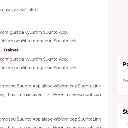
 malo vyzerať takto:
 konfigurácia využitím Suunto App,
S káblom použitím programu SuuntoLink
, Trainer
 konfigurácia využitím Suunto App,
P
S káblom použitím programu SuuntoLink
Er
 pomocou Suunto App alebo káblom cez SuuntoLink
imov, trás a nastavení z WEB movescount.com
Št
 pomocou Suunto App alebo káblom cez SuuntoLink
imov, trás a nastavení z WEB movescount.com