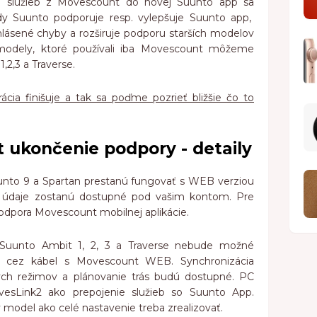
ii služieb z Movescount do novej Suunto app sa
edy Suunto podporuje resp. vylepšuje Suunto app,
hlásené chyby a rozširuje podporu starších modelov
 modely, ktoré používali iba Movescount môžeme
,2,3 a Traverse.
ácia finišuje a tak sa poďme pozrieť bližšie čo to
ukončenie podpory - detaily
nto 9 a Spartan prestanú fungovať s WEB verziou
 údaje zostanú dostupné pod vašim kontom. Pre
odpora Movescount mobilnej aplikácie.
uunto Ambit 1, 2, 3 a Traverse nebude možné
je cez kábel s Movescount WEB. Synchronizácia
vých režimov a plánovanie trás budú dostupné. PC
ovesLink2 ako prepojenie služieb so Suunto App.
 model ako celé nastavenie treba zrealizovať.