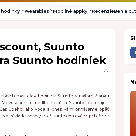
s hodinky
Wearables
Mobilné appky
Recenzie
Beh a ou
S
scount, Suunto
ra Suunto hodiniek
N
etkých majiteľov hodiniek Suunto v našom článku
ia Movescount o nedlho končí a Suunto preferuje -
Čas ubehol ako voda a dnes vám prinášame opäť
y. Na základe správy zo Suunto.com vám priblížime