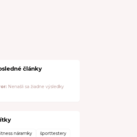
osledné články
ror:
Nenašli sa žiadne výsledky
ítky
fitness náramky
športtestery