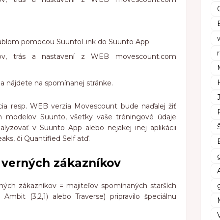
 káblom pomocou SuuntoLink do Suunto App
imov, trás a nastavení z WEB movescount.com
nia nájdete na spomínanej stránke.
kácia resp. WEB verzia Movescount bude naďalej žiť
ích modelov Suunto, všetky vaše tréningové údaje
alyzovať v Suunto App alebo nejakej inej aplikácii
eaks, či Quantified Self atď.
 verných zákazníkov
ných zákazníkov = majiteľov spomínaných starších
Ambit (3,2,1) alebo Traverse) pripravilo špeciálnu