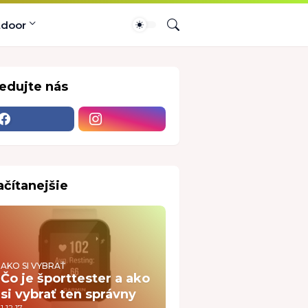
tdoor
ledujte nás
ačítanejšie
AKO SI VYBRAŤ
Čo je športtester a ako
si vybrať ten správny
1.12.17