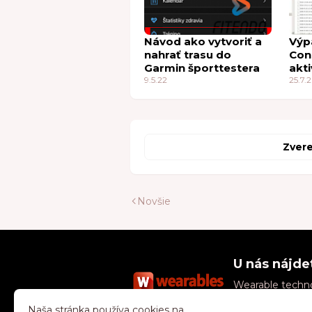
Návod ako vytvoriť a
Výp
nahrať trasu do
Con
Garmin športtestera
akti
9.5.22
Str
25.7.
Zvere
Novšie
U nás nájde
Wearable technol
zdravo, zabávajt
Naša stránka používa cookies na