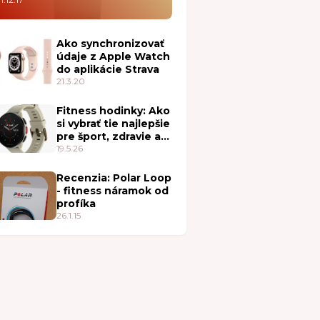
Ako synchronizovať
údaje z Apple Watch
do aplikácie Strava
21.3.20
Fitness hodinky: Ako
si vybrať tie najlepšie
pre šport, zdravie a
každodenné nosenie
19.5.26
Recenzia: Polar Loop
- fitness náramok od
profíka
26.1.15