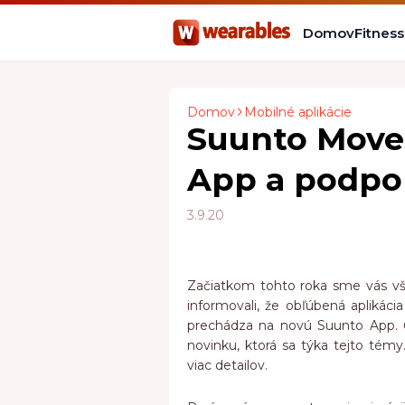
Domov
Fitnes
Domov
Mobilné aplikácie
Suunto Move
App a podpo
3.9.20
Začiatkom tohto roka sme vás vš
informovali, že obľúbená aplikác
prechádza na novú Suunto App. 
novinku, ktorá sa týka tejto tém
viac detailov.