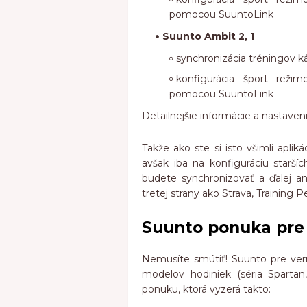
pomocou SuuntoLink
Suunto Ambit 2, 1
synchronizácia tréningov
konfigurácia šport rež
pomocou SuuntoLink
D
etailnejšie informácie a nastave
Takže ako ste si isto všimli apli
avšak iba na konfiguráciu starš
budete synchronizovať a ďalej an
tretej strany ako Strava, Training P
Suunto ponuka pre
Nemusíte smútiť! Suunto pre ver
modelov hodiniek (séria Spartan, 
ponuku, ktorá vyzerá takto: