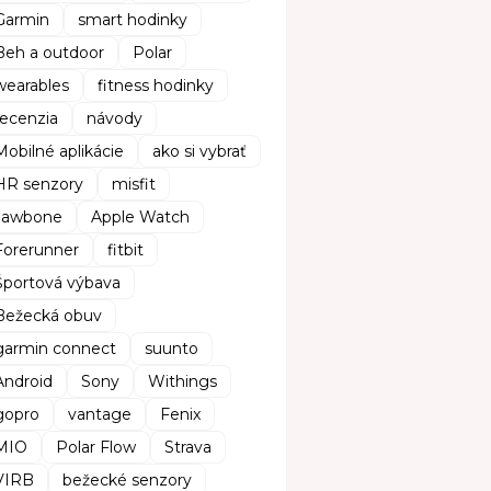
Garmin
smart hodinky
Beh a outdoor
Polar
wearables
fitness hodinky
recenzia
návody
Mobilné aplikácie
ako si vybrať
HR senzory
misfit
Jawbone
Apple Watch
Forerunner
fitbit
Športová výbava
Bežecká obuv
garmin connect
suunto
Android
Sony
Withings
gopro
vantage
Fenix
MIO
Polar Flow
Strava
VIRB
bežecké senzory