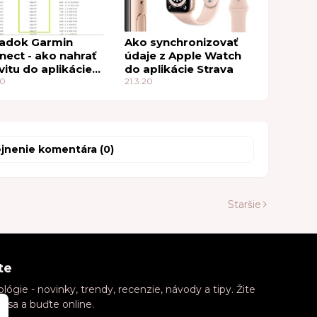
adok Garmin
Ako synchronizovať
nect - ako nahrať
údaje z Apple Watch
vitu do aplikácie
do aplikácie Strava
ava
20
21.3.20
jnenie komentára (0)
Staršie
te
ógie - novinky, trendy, recenzie, návody a tipy. Žite
e sa a buďte online.