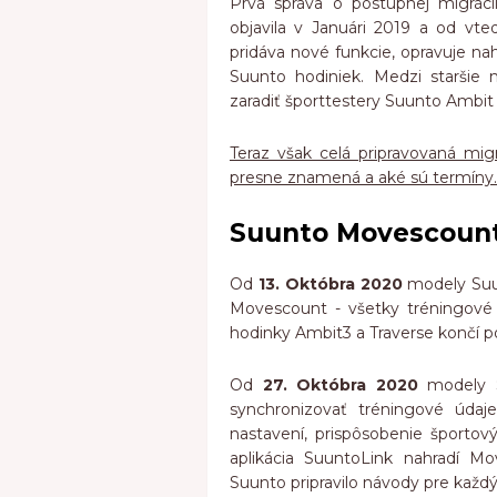
Prvá správa o postupnej migrác
objavila v Januári 2019 a od vt
pridáva nové funkcie, opravuje na
Suunto hodiniek. Medzi staršie
zaradiť športtestery Suunto Ambit 1
Teraz však celá pripravovaná migr
presne znamená a aké sú termíny.
Suunto Movescount 
Od
13. Októbra 2020
modely Suu
Movescount - všetky tréningové
hodinky Ambit3 a Traverse končí p
Od
27. Októbra 2020
modely S
synchronizovať tréningové úda
nastavení, prispôsobenie športo
aplikácia SuuntoLink nahradí M
Suunto pripravilo návody pre každý