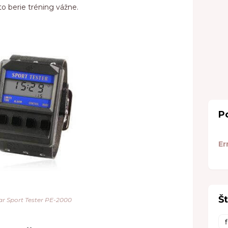
to berie tréning vážne.
P
Er
Št
ar Sport Tester PE-2000