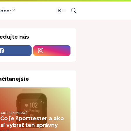
tdoor
ledujte nás
ačítanejšie
AKO SI VYBRAŤ
Čo je športtester a ako
si vybrať ten správny
1.12.17