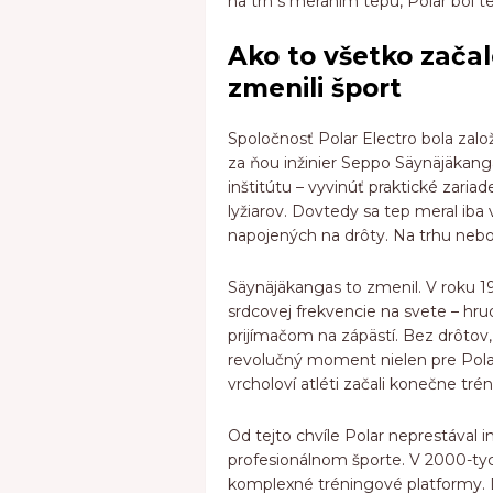
na trh s meraním tepu, Polar bol te
Ako to všetko začalo:
zmenili šport
Spoločnosť Polar Electro bola zalo
za ňou inžinier Seppo Säynäjäkang
inštitútu – vyvinúť praktické zari
lyžiarov. Dovtedy sa tep meral iba
napojených na drôty. Na trhu nebol
Säynäjäkangas to zmenil. V roku 1
srdcovej frekvencie na svete – hr
prijímačom na zápästí. Bez drôtov, 
revolučný moment nielen pre Polar, 
vrcholoví atléti začali konečne trén
Od tejto chvíle Polar neprestával 
profesionálnom športe. V 2000-tych
komplexné tréningové platformy. D