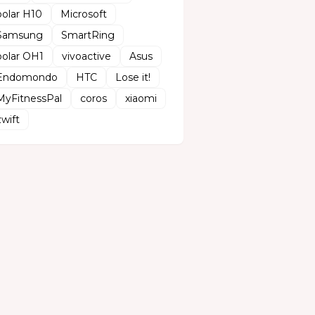
polar H10
Microsoft
Samsung
SmartRing
polar OH1
vivoactive
Asus
Endomondo
HTC
Lose it!
MyFitnessPal
coros
xiaomi
zwift