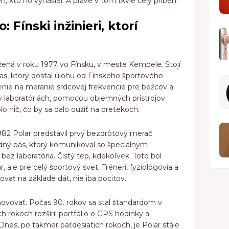
n, kto ho vynašiel. A práve v tom tkvie celý príbeh.
 Fínski inžinieri, ktorí
žená v roku 1977 vo Fínsku, v meste Kempele. Stojí
as, ktorý dostal úlohu od Fínskeho športového
adenie na meranie srdcovej frekvencie pre bežcov a
 v laboratóriách, pomocou objemných prístrojov
o nič, čo by sa dalo oužiť na pretekoch.
982 Polar predstavil prvý bezdrôtový merač
udný pás, ktorý komunikoval so špeciálnym
bez laboratória. Čistý tep, kdekoľvek. Toto bol
ale pre celý športový svet. Tréneri, fyziológovia a
ovať na základe dát, nie iba pocitov.
inovovať. Počas 90. rokov sa stal štandardom v
 rokoch rozšíril portfólio o GPS hodinky a
nes, po takmer päťdesiatich rokoch, je Polar stále