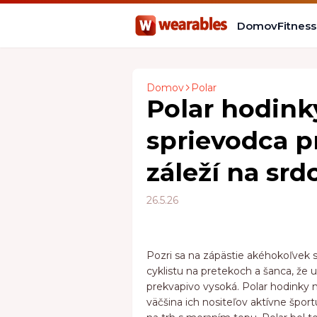
Domov
Fitnes
Domov
Polar
Polar hodink
sprievodca 
záleží na srdc
26.5.26
Pozri sa na zápästie akéhokoľvek 
cyklistu na pretekoch a šanca, že 
prekvapivo vysoká. Polar hodinky n
väčšina ich nositeľov aktívne šport