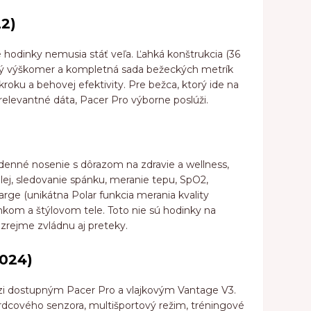
22)
hodinky nemusia stáť veľa. Ľahká konštrukcia (36
ký výškomer a kompletná sada bežeckých metrík
kroku a behovej efektivity. Pre bežca, ktorý ide na
elevantné dáta, Pacer Pro výborne poslúži.
denné nosenie s dôrazom na zdravie a wellness,
ej, sledovanie spánku, meranie tepu, SpO2,
rge (unikátna Polar funkcia merania kvality
hkom a štýlovom tele. Toto nie sú hodinky na
ozrejme zvládnu aj preteky.
2024)
i dostupným Pacer Pro a vlajkovým Vantage V3.
rdcového senzora, multišportový režim, tréningové