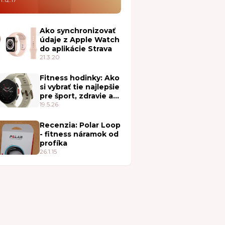
Ako synchronizovať
údaje z Apple Watch
do aplikácie Strava
21.3.20
Fitness hodinky: Ako
si vybrať tie najlepšie
pre šport, zdravie a
každodenné nosenie
19.5.26
Recenzia: Polar Loop
- fitness náramok od
profíka
26.1.15