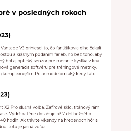
toré v posledných rokoch
023)
 Vantage V3 priniesol to, čo fanúšikovia dlho čakali –
vosťou a krásnym podaním farieb, no bez toho, aby
ný bol aj optický senzor pre meranie kyslíka v krvi
ová generácia softvéru pre tréningové metriky.
ajkomplexnejším Polar modelom aký kedy táto
023)
 X2 Pro slušná voľba. Zafírové sklo, titánový rám,
rase. Výdrž batérie dosahuje až 7 dní bežného
 40 hodín. Ak trávite víkendy na hrebeňoch hôr a
nu, toto je jasná voľba.