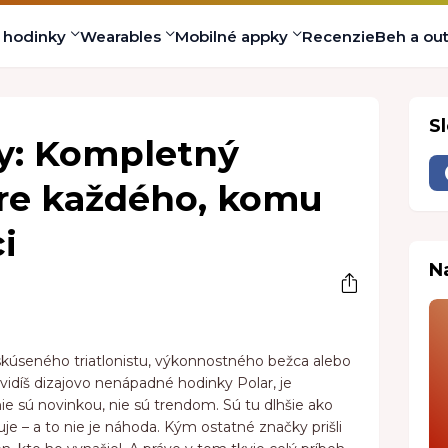
s hodinky
Wearables
Mobilné appky
Recenzie
Beh a ou
S
y: Kompletný
pre každého, komu
i
N
skúseného triatlonistu, výkonnostného bežca alebo
uvidíš dizajovo nenápadné hodinky Polar, je
ie sú novinkou, nie sú trendom. Sú tu dlhšie ako
uje – a to nie je náhoda. Kým ostatné značky prišli