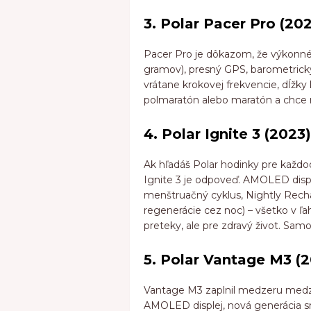
3. Polar Pacer Pro (20
Pacer Pro je dôkazom, že výkonné 
gramov), presný GPS, barometric
vrátane krokovej frekvencie, dĺžky 
polmaratón alebo maratón a chce r
4. Polar Ignite 3 (2023)
Ak hľadáš Polar hodinky pre každo
Ignite 3 je odpoveď. AMOLED displ
menštruačný cyklus, Nightly Recha
regenerácie cez noc) – všetko v ľa
preteky, ale pre zdravý život. Sam
5. Polar Vantage M3 (
Vantage M3 zaplnil medzeru medz
AMOLED displej, nová generácia s