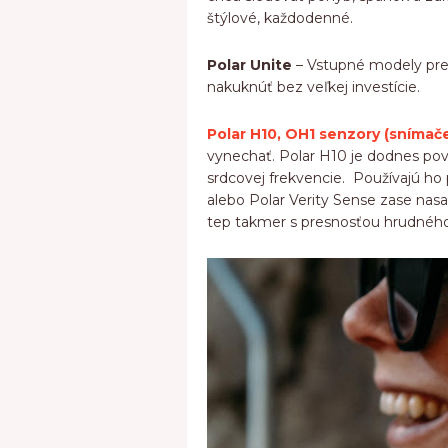
štýlové, každodenné.
Polar Unite
– Vstupné modely pre 
nakuknúť bez veľkej investície.
Polar H10, OH1 senzory (snímač
vynechať. Polar H10 je dodnes pov
srdcovej frekvencie. Používajú ho p
alebo Polar Verity Sense zase nasa
tep takmer s presnosťou hrudného