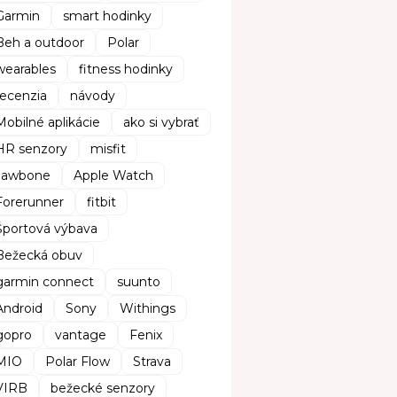
Garmin
smart hodinky
Beh a outdoor
Polar
wearables
fitness hodinky
recenzia
návody
Mobilné aplikácie
ako si vybrať
HR senzory
misfit
Jawbone
Apple Watch
Forerunner
fitbit
Športová výbava
Bežecká obuv
garmin connect
suunto
Android
Sony
Withings
gopro
vantage
Fenix
MIO
Polar Flow
Strava
VIRB
bežecké senzory