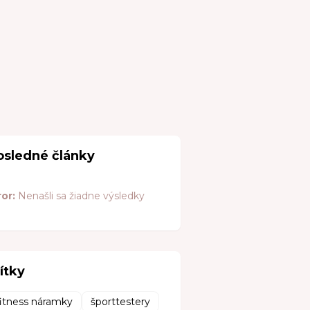
osledné články
ror:
Nenašli sa žiadne výsledky
ítky
fitness náramky
športtestery