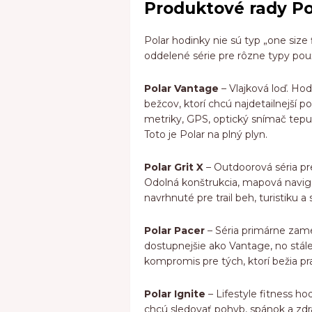
Produktové rady Po
Polar hodinky nie sú typ „one size 
oddelené série pre rôzne typy použí
Polar Vantage
– Vlajková loď. Hod
bežcov, ktorí chcú najdetailnejší p
metriky, GPS, optický snímač tepu n
Toto je Polar na plný plyn.
Polar Grit X
– Outdoorová séria pre 
Odolná konštrukcia, mapová navigác
navrhnuté pre trail beh, turistiku a
Polar Pacer
– Séria primárne zame
dostupnejšie ako Vantage, no stál
kompromis pre tých, ktorí bežia pr
Polar Ignite
– Lifestyle fitness ho
chcú sledovať pohyb, spánok a zdr