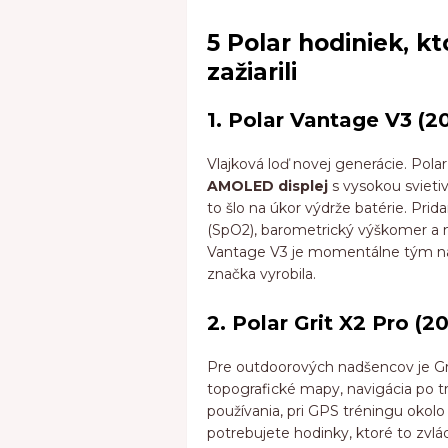
5 Polar hodiniek, k
zažiarili
1. Polar Vantage V3 (2
Vlajková loď novej generácie. Polar
AMOLED displej
s vysokou svieti
to šlo na úkor výdrže batérie. Prida
(SpO2), barometrický výškomer a n
Vantage V3 je momentálne tým n
značka vyrobila.
2. Polar Grit X2 Pro (2
Pre outdoorových nadšencov je Grit
topografické mapy, navigácia po t
používania, pri GPS tréningu okolo
potrebujete hodinky, ktoré to zvlád