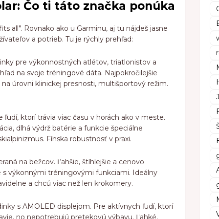
lar: Čo ti táto značka ponúka
fits all". Rovnako ako u Garminu, aj tu nájdeš jasne
vateľov a potrieb. Tu je rýchly prehľad:
inky pre výkonnostných atlétov, triatlonistov a
ohľad na svoje tréningové dáta. Najpokročilejšie
a úrovni klinickej presnosti, multišportový režim.
ľudí, ktorí trávia viac času v horách ako v meste.
ia, dlhá výdrž batérie a funkcie špeciálne
 skialpinizmus. Fínska robustnosť v praxi.
raná na bežcov. Ľahšie, štíhlejšie a cenovo
e s výkonnými tréningovými funkciami. Ideálny
avidelne a chcú viac než len krokomery.
dinky s AMOLED displejom. Pre aktívnych ľudí, ktorí
avie, no nepotrebujú pretekovú výbavu. Ľahké,