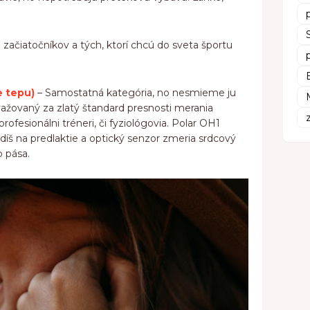
začiatočníkov a tých, ktorí chcú do sveta športu
e tepu)
– Samostatná kategória, no nesmieme ju
ažovaný za zlatý štandard presnosti merania
rofesionálni tréneri, či fyziológovia. Polar OH1
díš na predlaktie a optický senzor zmeria srdcový
 pása.