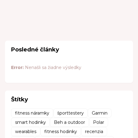
Posledné články
Error:
Nenašli sa žiadne výsledky
Štítky
fitness náramky
športtestery
Garmin
smart hodinky
Beh a outdoor
Polar
wearables
fitness hodinky
recenzia