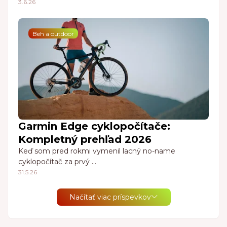
3.6.26
Beh a outdoor
Garmin Edge cyklopočítače:
Kompletný prehľad 2026
Keď som pred rokmi vymenil lacný no-name
cyklopočítač za prvý …
31.5.26
Načítať viac príspevkov