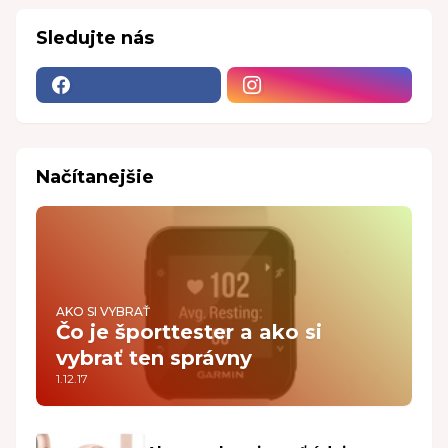
Sledujte nás
Načítanejšie
AKO SI VYBRAŤ
Čo je športtester a ako si
vybrať ten správny
1.12.17