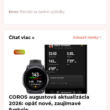
Error:
Nenašli sa žiadne výsledky
Čítať viac »
Zobraziť všetky
coros
COROS augustová aktualizácia
2026: opäť nové, zaujímavé
funkcie