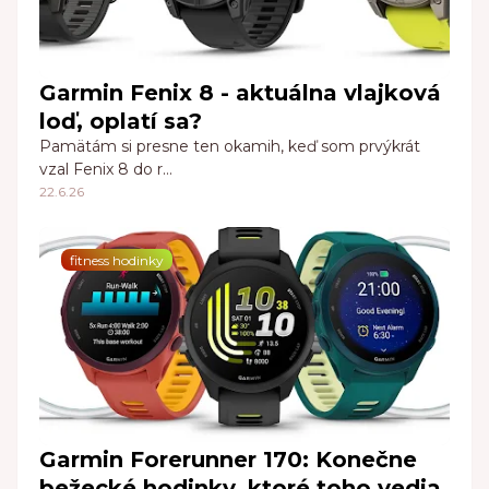
Garmin Fenix 8 - aktuálna vlajková
loď, oplatí sa?
Pamätám si presne ten okamih, keď som prvýkrát
vzal Fenix 8 do r…
22.6.26
fitness hodinky
Garmin Forerunner 170: Konečne
bežecké hodinky, ktoré toho vedia