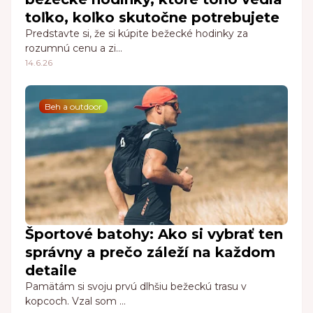
toľko, koľko skutočne potrebujete
Predstavte si, že si kúpite bežecké hodinky za
rozumnú cenu a zi…
14.6.26
Beh a outdoor
Športové batohy: Ako si vybrať ten
správny a prečo záleží na každom
detaile
Pamätám si svoju prvú dlhšiu bežeckú trasu v
kopcoch. Vzal som …