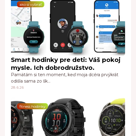
ako si vybrať
Smart hodinky pre deti: Váš pokoj
mysle. Ich dobrodružstvo.
Pamätám si ten moment, keď moja dcéra prvýkrát
odišla sama zo šk…
28.6.26
fitness hodinky