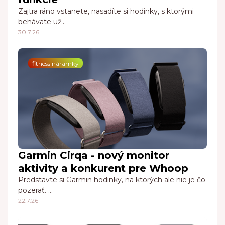
Zajtra ráno vstanete, nasadíte si hodinky, s ktorými
behávate už…
30.7.26
fitness náramky
Garmin Cirqa - nový monitor
aktivity a konkurent pre Whoop
Predstavte si Garmin hodinky, na ktorých ale nie je čo
pozerať. …
22.7.26