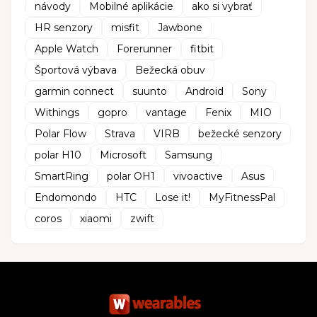
návody
Mobilné aplikácie
ako si vybrať
HR senzory
misfit
Jawbone
Apple Watch
Forerunner
fitbit
Športová výbava
Bežecká obuv
garmin connect
suunto
Android
Sony
Withings
gopro
vantage
Fenix
MIO
Polar Flow
Strava
VIRB
bežecké senzory
polar H10
Microsoft
Samsung
SmartRing
polar OH1
vivoactive
Asus
Endomondo
HTC
Lose it!
MyFitnessPal
coros
xiaomi
zwift