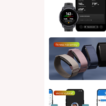
fitness náramky
ako si vybrať