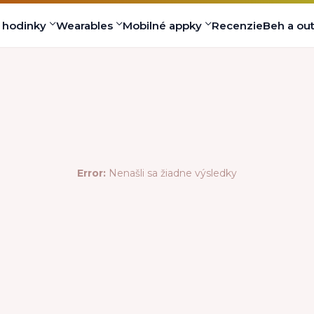
s hodinky
Wearables
Mobilné appky
Recenzie
Beh a ou
Error:
Nenašli sa žiadne výsledky