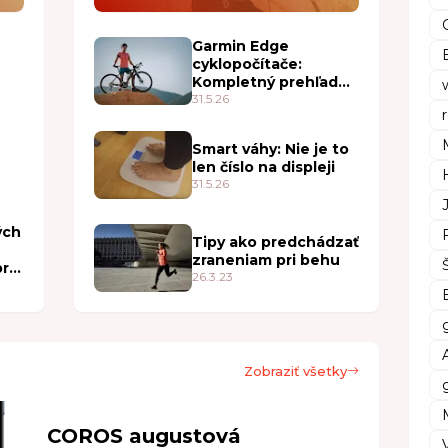
Garmin Edge
cyklopočítače:
Kompletný prehľad
2026
31.5.26
Smart váhy: Nie je to
len číslo na displeji
31.5.26
ých
Tipy ako predchádzať
zraneniam pri behu
bre
26.3.23
Zobraziť všetky
COROS augustová