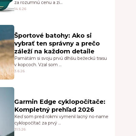
za rozumnú cenu a zi…
14.6.26
Športové batohy: Ako si
vybrať ten správny a prečo
záleží na každom detaile
Pamätám si svoju prvú dlhšiu bežeckú trasu
v kopcoch. Vzal som …
3.6.26
Garmin Edge cyklopočítače:
Kompletný prehľad 2026
Keď som pred rokmi vymenil lacný no-name
cyklopočítač za prvý …
31.5.26