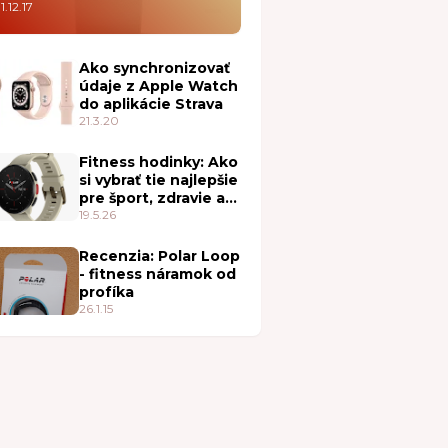
1.12.17
Ako synchronizovať
údaje z Apple Watch
do aplikácie Strava
21.3.20
Fitness hodinky: Ako
si vybrať tie najlepšie
pre šport, zdravie a
každodenné nosenie
19.5.26
Recenzia: Polar Loop
- fitness náramok od
profíka
26.1.15