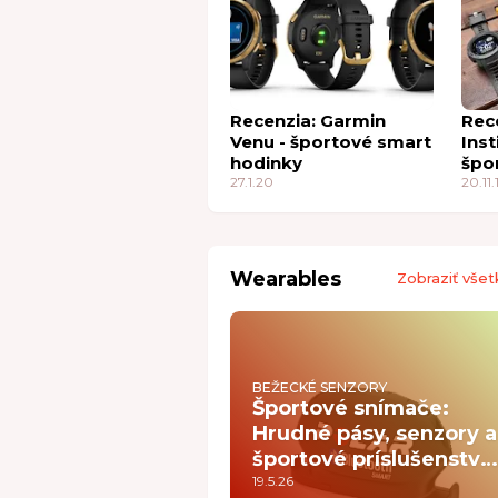
Recenzia: Garmin
Rec
Venu - športové smart
Inst
hodinky
špo
27.1.20
nie
20.11.
Wearables
Zobraziť všet
BEŽECKÉ SENZORY
Športové snímače:
Hrudné pásy, senzory a
športové príslušenstvo
pre presnejší tréning
19.5.26