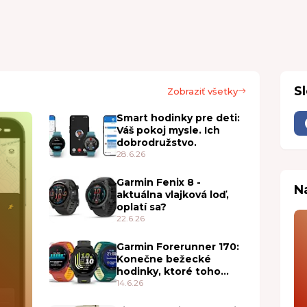
S
Zobraziť všetky
Smart hodinky pre deti:
Váš pokoj mysle. Ich
dobrodružstvo.
28.6.26
Garmin Fenix 8 -
N
aktuálna vlajková loď,
oplatí sa?
22.6.26
Garmin Forerunner 170:
Konečne bežecké
hodinky, ktoré toho
vedia toľko, koľko
14.6.26
skutočne potrebujete