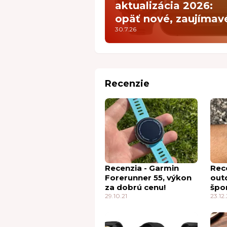
aktualizácia 2026:
opäť nové, zaujímav
30.7.26
funkcie
Recenzie
Recenzia - Garmin
Rece
Forerunner 55, výkon
out
za dobrú cenu!
špo
29.10.21
23.12