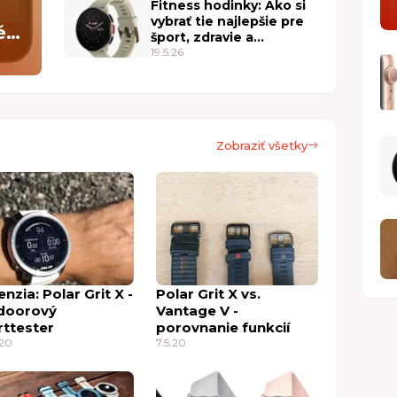
Fitness hodinky: Ako si
vybrať tie najlepšie pre
é
šport, zdravie a
každodenné nosenie
19.5.26
Zobraziť všetky
nzia: Polar Grit X -
Polar Grit X vs.
doorový
Vantage V -
rttester
porovnanie funkcií
.20
7.5.20