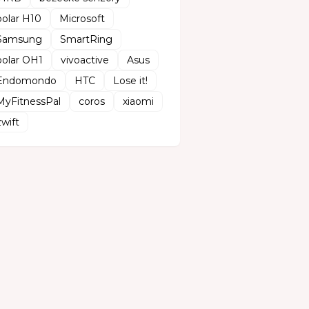
polar H10
Microsoft
Samsung
SmartRing
polar OH1
vivoactive
Asus
Endomondo
HTC
Lose it!
MyFitnessPal
coros
xiaomi
zwift