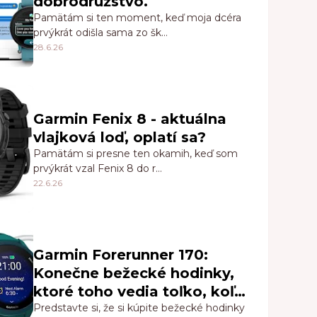
dobrodružstvo.
Pamätám si ten moment, keď moja dcéra
prvýkrát odišla sama zo šk…
28.6.26
Garmin Fenix 8 - aktuálna
vlajková loď, oplatí sa?
Pamätám si presne ten okamih, keď som
prvýkrát vzal Fenix 8 do r…
22.6.26
Garmin Forerunner 170:
Konečne bežecké hodinky,
ktoré toho vedia toľko, koľko
skutočne potrebujete
Predstavte si, že si kúpite bežecké hodinky