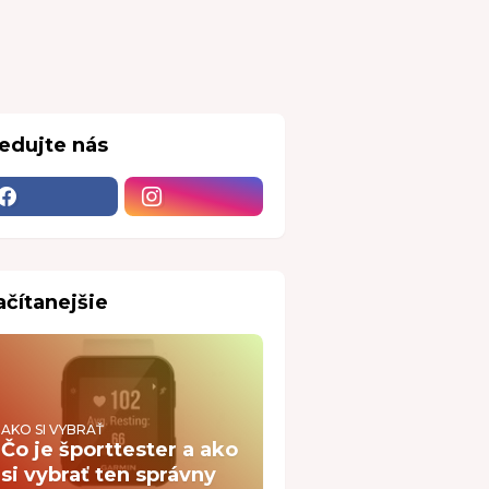
ledujte nás
ačítanejšie
AKO SI VYBRAŤ
Čo je športtester a ako
si vybrať ten správny