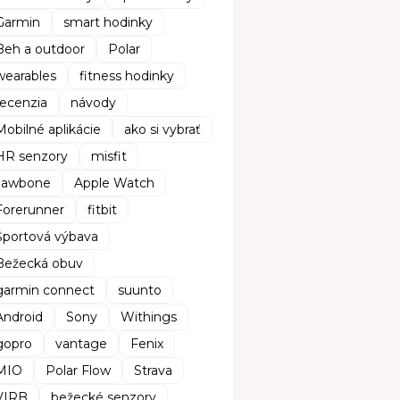
Garmin
smart hodinky
Beh a outdoor
Polar
wearables
fitness hodinky
recenzia
návody
Mobilné aplikácie
ako si vybrať
HR senzory
misfit
Jawbone
Apple Watch
Forerunner
fitbit
Športová výbava
Bežecká obuv
garmin connect
suunto
Android
Sony
Withings
gopro
vantage
Fenix
MIO
Polar Flow
Strava
VIRB
bežecké senzory