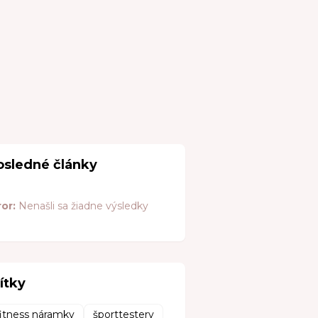
osledné články
ror:
Nenašli sa žiadne výsledky
ítky
fitness náramky
športtestery