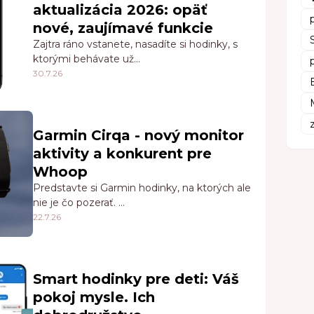
aktualizácia 2026: opäť
nové, zaujímavé funkcie
Zajtra ráno vstanete, nasadíte si hodinky, s
ktorými behávate už…
30.7.26
Garmin Cirqa - nový monitor
aktivity a konkurent pre
Whoop
Predstavte si Garmin hodinky, na ktorých ale
nie je čo pozerať. …
22.7.26
Smart hodinky pre deti: Váš
pokoj mysle. Ich