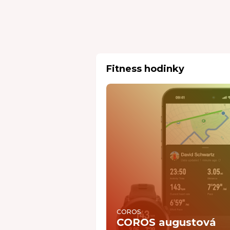
Fitness hodinky
COROS
COROS augustová