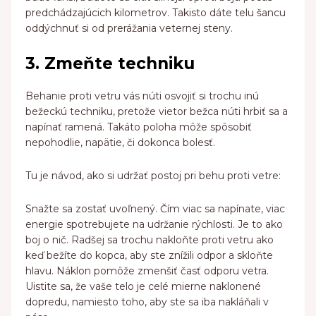
predchádzajúcich kilometrov. Takisto dáte telu šancu
oddýchnuť si od prerážania veternej steny.
3. Zmeňte techniku
Behanie proti vetru vás núti osvojiť si trochu inú
bežeckú techniku, pretože vietor bežca núti hrbiť sa a
napínať ramená. Takáto poloha môže spôsobiť
nepohodlie, napätie, či dokonca bolesť.
Tu je návod, ako si udržať postoj pri behu proti vetre:
Snažte sa zostať uvoľnený. Čím viac sa napínate, viac
energie spotrebujete na udržanie rýchlosti. Je to ako
boj o nič. Radšej sa trochu nakloňte proti vetru ako
keď bežíte do kopca, aby ste znížili odpor a skloňte
hlavu. Náklon pomôže zmenšiť časť odporu vetra.
Uistite sa, že vaše telo je celé mierne naklonené
dopredu, namiesto toho, aby ste sa iba nakláňali v