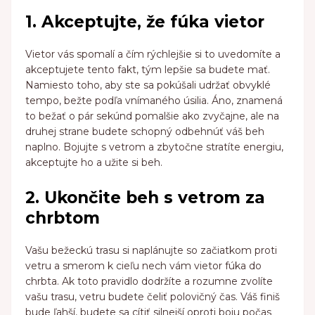
1. Akceptujte, že fúka vietor
Vietor vás spomalí a čím rýchlejšie si to uvedomíte a
akceptujete tento fakt, tým lepšie sa budete mať.
Namiesto toho, aby ste sa pokúšali udržať obvyklé
tempo, bežte podľa vnímaného úsilia. Áno, znamená
to bežať o pár sekúnd pomalšie ako zvyčajne, ale na
druhej strane budete schopný odbehnúť váš beh
naplno. Bojujte s vetrom a zbytočne stratíte energiu,
akceptujte ho a užite si beh.
2. Ukončite beh s vetrom za
chrbtom
Vašu bežeckú trasu si naplánujte so začiatkom proti
vetru a smerom k cieľu nech vám vietor fúka do
chrbta. Ak toto pravidlo dodržíte a rozumne zvolíte
vašu trasu, vetru budete čeliť polovičný čas. Váš finiš
bude ľahší, budete sa cítiť silnejší oproti boju počas