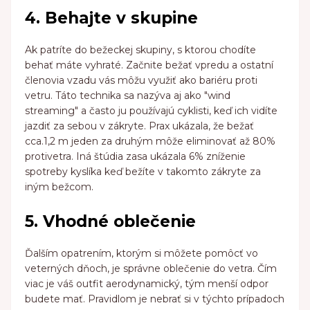
4. Behajte v skupine
Ak patríte do bežeckej skupiny, s ktorou chodíte
behať máte vyhraté. Začnite bežať vpredu a ostatní
členovia vzadu vás môžu využiť ako bariéru proti
vetru. Táto technika sa nazýva aj ako "wind
streaming" a často ju používajú cyklisti, keď ich vidíte
jazdiť za sebou v zákryte. Prax ukázala, že bežať
cca.1,2 m jeden za druhým môže eliminovať až 80%
protivetra. Iná štúdia zasa ukázala 6% zníženie
spotreby kyslíka keď bežíte v takomto zákryte za
iným bežcom.
5. Vhodné oblečenie
Ďalším opatrením, ktorým si môžete pomôcť vo
veterných dňoch, je správne oblečenie do vetra. Čím
viac je váš outfit aerodynamický, tým menší odpor
budete mať. Pravidlom je nebrať si v týchto prípadoch