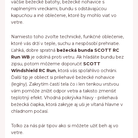
väčšie bežecké batohy, bežecké nohavice s
naplnenými vreckami, bundu s odstávajúcou
kapucňou a iné oblečenie, ktoré by mohlo viať vo
vetre.
Namiesto toho zvoľte technické, funkčné oblečenie,
ktoré vás drží v teple, suchu a nespôsobí prehriatie.
Ľahká, dobre spratná
bežecká bunda SCOTT RC
Run WB
je odolná proti vetru. Ak hľadáte bundu bez
zipsu, potom môžeme doporučiť
SCOTT
Windshield RC Run
, ktorá vás spoľahlivo ochráni.
Ďalší tip je obliecť si priliehavé bežecké nohavice
(legíny). Zakrytím častí tela čo i len tenkou vrstvou
vám pomôže znížiť odpor vetra a takisto zmenšiť
teplotný efekt. Vhodná pokrývka hlavy - priliehavá
bežecká čiapka, ktorá zakryje aj uši je vítaná hlavne v
chladnom počasí.
Toľko za nás pár tipov ako si môžete užiť beh aj vo
vetre.