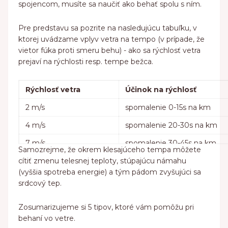
spojencom, musíte sa naučiť ako behať spolu s ním.
Pre predstavu sa pozrite na nasledujúcu tabuľku, v
ktorej uvádzame vplyv vetra na tempo (v prípade, že
vietor fúka proti smeru behu) - ako sa rýchlosť vetra
prejaví na rýchlosti resp. tempe bežca.
Rýchlosť vetra
Účinok na rýchlosť
2 m/s
spomalenie 0-15s na km
4 m/s
spomalenie 20-30s na km
7 m/s
spomalenie 30-45s na km
Samozrejme, že okrem klesajúceho tempa môžete
cítiť zmenu telesnej teploty, stúpajúcu námahu
9 m/s
spomalenie 50-60+s na km
(vyššia spotreba energie) a tým pádom zvyšujúci sa
11 m/s
spomalenie viac ako minúta
srdcový tep.
Zosumarizujeme si 5 tipov, ktoré vám pomôžu pri
behaní vo vetre.