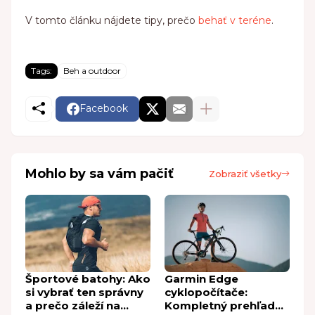
V tomto článku nájdete tipy, prečo
behať v teréne
.
Tags:
Beh a outdoor
Facebook
Mohlo by sa vám pačiť
Zobraziť všetky
Športové batohy: Ako
Garmin Edge
si vybrať ten správny
cyklopočítače:
a prečo záleží na
Kompletný prehľad