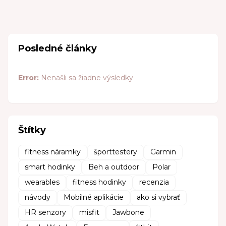
Posledné články
Error:
Nenašli sa žiadne výsledky
Štítky
fitness náramky
športtestery
Garmin
smart hodinky
Beh a outdoor
Polar
wearables
fitness hodinky
recenzia
návody
Mobilné aplikácie
ako si vybrať
HR senzory
misfit
Jawbone