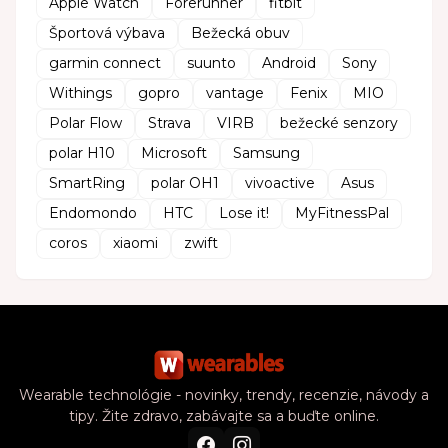
Apple Watch
Forerunner
fitbit
Športová výbava
Bežecká obuv
garmin connect
suunto
Android
Sony
Withings
gopro
vantage
Fenix
MIO
Polar Flow
Strava
VIRB
bežecké senzory
polar H10
Microsoft
Samsung
SmartRing
polar OH1
vivoactive
Asus
Endomondo
HTC
Lose it!
MyFitnessPal
coros
xiaomi
zwift
Wearable technológie - novinky, trendy, recenzie, návody a
tipy. Žite zdravo, zabávajte sa a buďte online.