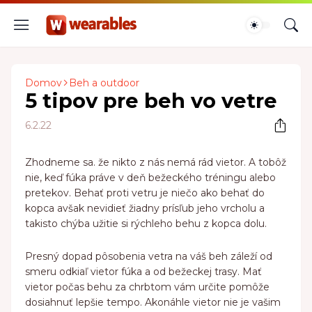
Domov
Beh a outdoor
5 tipov pre beh vo vetre
6.2.22
Zhodneme sa. že nikto z nás nemá rád vietor. A tobôž
nie, keď fúka práve v deň bežeckého tréningu alebo
pretekov. Behať proti vetru je niečo ako behať do
kopca avšak nevidieť žiadny prísľub jeho vrcholu a
takisto chýba užitie si rýchleho behu z kopca dolu.
Presný dopad pôsobenia vetra na váš beh záleží od
smeru odkiaľ vietor fúka a od bežeckej trasy. Mať
vietor počas behu za chrbtom vám určite pomôže
dosiahnuť lepšie tempo. Akonáhle vietor nie je vašim