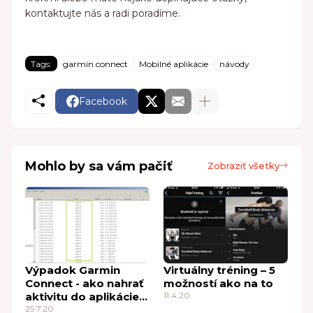
kontaktujte nás a radi poradíme.
Tags:
garmin connect
Mobilné aplikácie
návody
Facebook
Mohlo by sa vám pačiť
Zobraziť všetky
Výpadok Garmin
Virtuálny tréning – 5
Connect - ako nahrať
možností ako na to
aktivitu do aplikácie
11.4.20
Strava
25.7.20