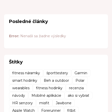
Posledné články
Error:
Nenašli sa žiadne výsledky
Štítky
fitness náramky
športtestery
Garmin
smart hodinky
Beh a outdoor
Polar
wearables
fitness hodinky
recenzia
návody
Mobilné aplikácie
ako si vybrať
HR senzory
misfit
Jawbone
Apple Watch
Forerunner
fitbit