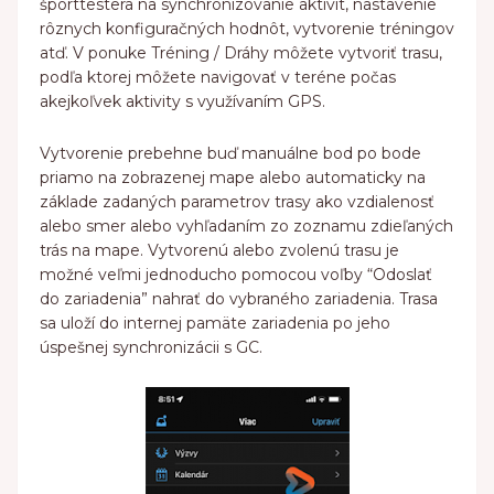
športtestera na synchronizovanie aktivít, nastavenie
rôznych konfiguračných hodnôt, vytvorenie tréningov
atď. V ponuke Tréning / Dráhy môžete vytvoriť trasu,
podľa ktorej môžete navigovať v teréne počas
akejkoľvek aktivity s využívaním GPS.
Vytvorenie prebehne buď manuálne bod po bode
priamo na zobrazenej mape alebo automaticky na
základe zadaných parametrov trasy ako vzdialenosť
alebo smer alebo vyhľadaním zo zoznamu zdieľaných
trás na mape. Vytvorenú alebo zvolenú trasu je
možné veľmi jednoducho pomocou voľby “Odoslať
do zariadenia” nahrať do vybraného zariadenia. Trasa
sa uloží do internej pamäte zariadenia po jeho
úspešnej synchronizácii s GC.