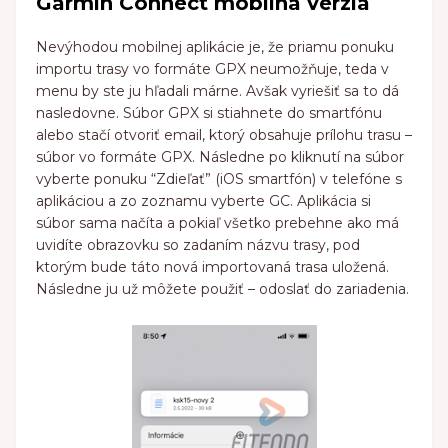
Garmin Connect mobilná verzia
Nevýhodou mobilnej aplikácie je, že priamu ponuku
importu trasy vo formáte GPX neumožňuje, teda v
menu by ste ju hľadali márne. Avšak vyriešiť sa to dá
nasledovne. Súbor GPX si stiahnete do smartfónu
alebo stačí otvoriť email, ktorý obsahuje prílohu trasu –
súbor vo formáte GPX. Následne po kliknutí na súbor
vyberte ponuku “Zdieľať” (iOS smartfón) v telefóne s
aplikáciou a zo zoznamu vyberte GC. Aplikácia si
súbor sama načíta a pokiaľ všetko prebehne ako má
uvidíte obrazovku so zadaním názvu trasy, pod
ktorým bude táto nová importovaná trasa uložená.
Následne ju už môžete použiť – odoslať do zariadenia.