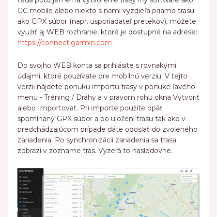
teda použijeme na vytvorenie trasy iný software ako
GC mobile alebo niekto s nami vyzdieľa priamo trasu
ako GPX súbor (napr. usporiadateľ pretekov), môžete
využiť aj WEB rozhranie, ktoré je dostupné na adrese:
https://connect.garmin.com
Do svojho WEB konta sa prihlásite s rovnakými
údajmi, ktoré používate pre mobilnú verziu. V tejto
verzii nájdete ponuku importu trasy v ponuke ľavého
menu - Tréning / Dráhy a v pravom rohu okna Vytvoriť
alebo Importovať. Pri importe použite opäť
spomínaný GPX súbor a po uložení trasu tak ako v
predchádzajúcom prípade dáte odoslať do zvoleného
zariadenia. Po synchronizácii zariadenia sa trasa
zobrazí v zozname trás. Vyzerá to nasledovne.