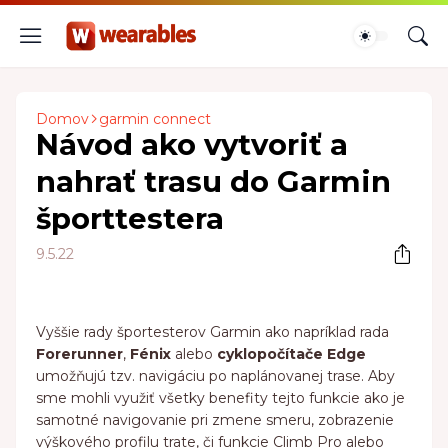
Domov
garmin connect
Návod ako vytvoriť a
nahrať trasu do Garmin
športtestera
9.5.22
Vyššie rady športesterov Garmin ako napríklad rada
Forerunner
,
Fénix
alebo
cyklopočítače Edge
umožňujú tzv. navigáciu po naplánovanej trase. Aby
sme mohli využiť všetky benefity tejto funkcie ako je
samotné navigovanie pri zmene smeru, zobrazenie
výškového profilu trate, či funkcie Climb Pro alebo