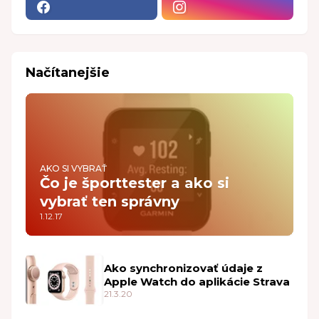
Načítanejšie
AKO SI VYBRAŤ
Čo je športtester a ako si
vybrať ten správny
1.12.17
Ako synchronizovať údaje z
Apple Watch do aplikácie Strava
21.3.20