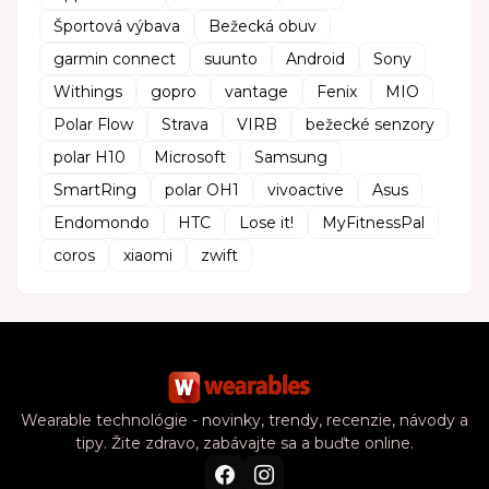
Športová výbava
Bežecká obuv
garmin connect
suunto
Android
Sony
Withings
gopro
vantage
Fenix
MIO
Polar Flow
Strava
VIRB
bežecké senzory
polar H10
Microsoft
Samsung
SmartRing
polar OH1
vivoactive
Asus
Endomondo
HTC
Lose it!
MyFitnessPal
coros
xiaomi
zwift
Wearable technológie - novinky, trendy, recenzie, návody a
tipy. Žite zdravo, zabávajte sa a buďte online.