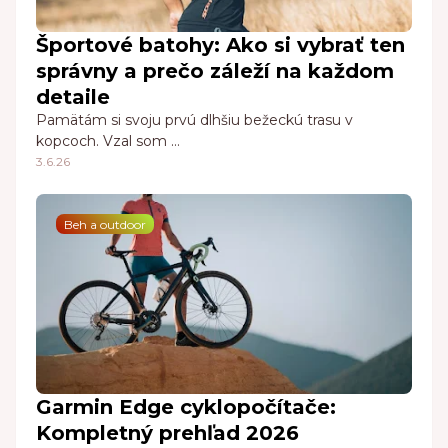
Športové batohy: Ako si vybrať ten
správny a prečo záleží na každom
detaile
Pamätám si svoju prvú dlhšiu bežeckú trasu v
kopcoch. Vzal som …
3.6.26
Beh a outdoor
Garmin Edge cyklopočítače:
Kompletný prehľad 2026