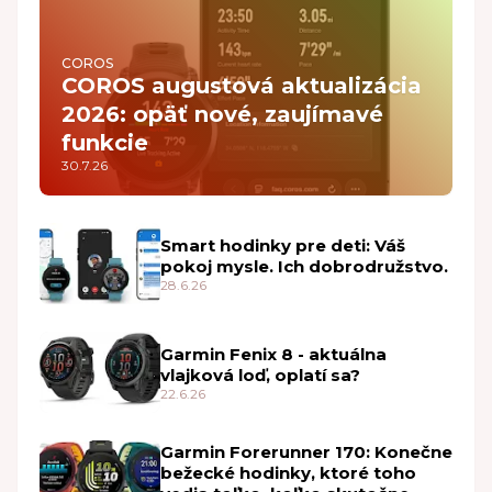
COROS
COROS augustová aktualizácia
2026: opäť nové, zaujímavé
funkcie
30.7.26
Smart hodinky pre deti: Váš
pokoj mysle. Ich dobrodružstvo.
28.6.26
Garmin Fenix 8 - aktuálna
vlajková loď, oplatí sa?
22.6.26
Garmin Forerunner 170: Konečne
bežecké hodinky, ktoré toho