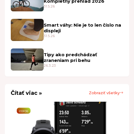
Kompletný prehľad 2026
31.5.26
Smart váhy: Nie je to len číslo na
displeji
31.5.26
Tipy ako predchádzať
zraneniam pri behu
26.3.23
Čítať viac »
Zobraziť všetky
coros