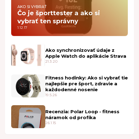
AKO SI VYBRAŤ
Čo je športtester a ako si
vybrať ten správny
1.12.17
Ako synchronizovať údaje z
Apple Watch do aplikácie Strava
21.3.20
Fitness hodinky: Ako si vybrať tie
najlepšie pre šport, zdravie a
každodenné nosenie
19.5.26
Recenzia: Polar Loop - fitness
náramok od profíka
26.1.15