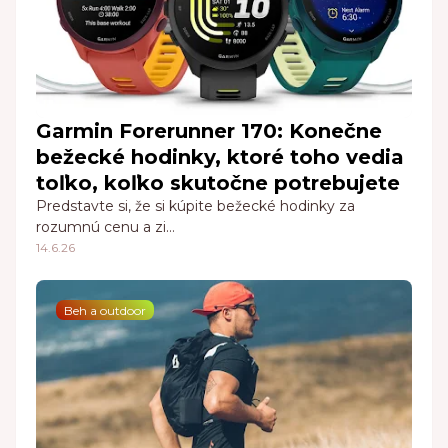
Garmin Forerunner 170: Konečne
bežecké hodinky, ktoré toho vedia
toľko, koľko skutočne potrebujete
Predstavte si, že si kúpite bežecké hodinky za
rozumnú cenu a zi…
14.6.26
Beh a outdoor