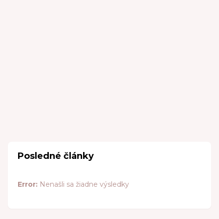
Posledné články
Error:
Nenašli sa žiadne výsledky