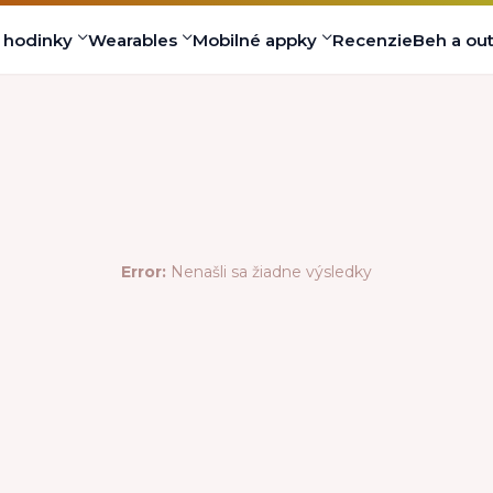
s hodinky
Wearables
Mobilné appky
Recenzie
Beh a ou
Error:
Nenašli sa žiadne výsledky