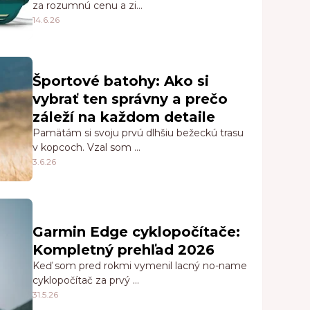
za rozumnú cenu a zi…
14.6.26
Športové batohy: Ako si
vybrať ten správny a prečo
záleží na každom detaile
Pamätám si svoju prvú dlhšiu bežeckú trasu
v kopcoch. Vzal som …
3.6.26
Garmin Edge cyklopočítače:
Kompletný prehľad 2026
Keď som pred rokmi vymenil lacný no-name
cyklopočítač za prvý …
31.5.26