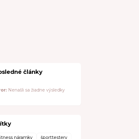
osledné články
ror:
Nenašli sa žiadne výsledky
ítky
fitness náramky
športtestery