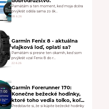
dobrodružstvo.
Pamätám si ten moment, keď moja dcéra
prvýkrát odišla sama zo šk…
28.6.26
Garmin Fenix 8 - aktuálna
vlajková loď, oplatí sa?
Pamätám si presne ten okamih, keď som
prvýkrát vzal Fenix 8 do r…
22.6.26
Garmin Forerunner 170:
Konečne bežecké hodinky,
ktoré toho vedia toľko, koľko
skutočne potrebujete
Predstavte si, že si kúpite bežecké hodinky