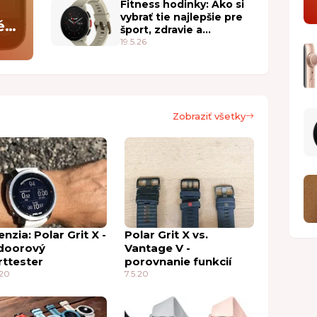
Fitness hodinky: Ako si
vybrať tie najlepšie pre
é
šport, zdravie a
každodenné nosenie
19.5.26
Zobraziť všetky
nzia: Polar Grit X -
Polar Grit X vs.
doorový
Vantage V -
rttester
porovnanie funkcií
.20
7.5.20