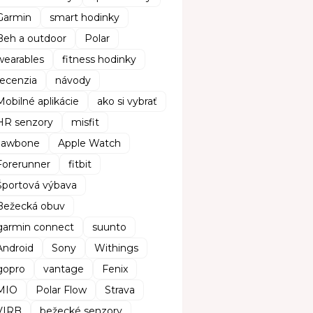
Garmin
smart hodinky
Beh a outdoor
Polar
wearables
fitness hodinky
recenzia
návody
Mobilné aplikácie
ako si vybrať
HR senzory
misfit
Jawbone
Apple Watch
Forerunner
fitbit
Športová výbava
Bežecká obuv
garmin connect
suunto
Android
Sony
Withings
gopro
vantage
Fenix
MIO
Polar Flow
Strava
VIRB
bežecké senzory