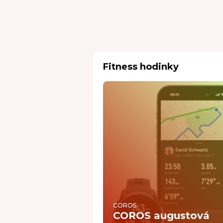
Fitness hodinky
COROS
COROS augustová