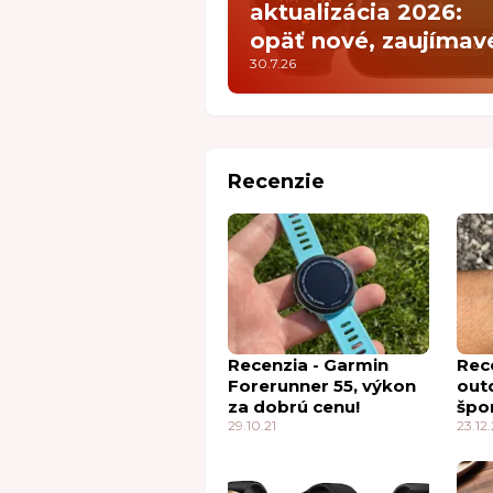
aktualizácia 2026:
opäť nové, zaujímav
30.7.26
funkcie
Recenzie
Recenzia - Garmin
Rece
Forerunner 55, výkon
out
za dobrú cenu!
špo
29.10.21
23.12