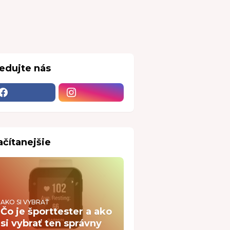
ledujte nás
ačítanejšie
AKO SI VYBRAŤ
Čo je športtester a ako
si vybrať ten správny