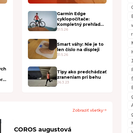
Garmin Edge
cyklopočítače:
Kompletný prehľad
2026
31.5.26
Smart váhy: Nie je to
len číslo na displeji
31.5.26
ých
Tipy ako predchádzať
zraneniam pri behu
bre
26.3.23
Zobraziť všetky
COROS augustová