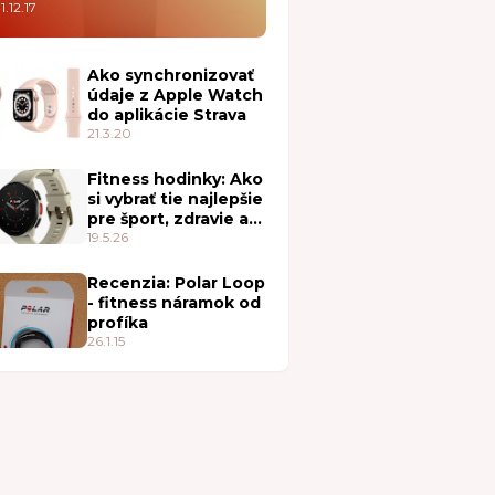
1.12.17
Ako synchronizovať
údaje z Apple Watch
do aplikácie Strava
21.3.20
Fitness hodinky: Ako
si vybrať tie najlepšie
pre šport, zdravie a
každodenné nosenie
19.5.26
Recenzia: Polar Loop
- fitness náramok od
profíka
26.1.15