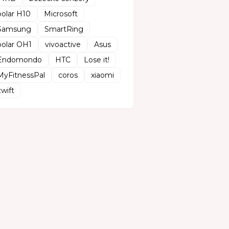
polar H10
Microsoft
Samsung
SmartRing
polar OH1
vivoactive
Asus
Endomondo
HTC
Lose it!
MyFitnessPal
coros
xiaomi
zwift