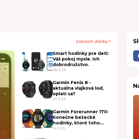
S
Zobraziť všetky
Smart hodinky pre deti:
Váš pokoj mysle. Ich
dobrodružstvo.
28.6.26
Garmin Fenix 8 -
N
aktuálna vlajková loď,
oplatí sa?
22.6.26
Garmin Forerunner 170:
Konečne bežecké
hodinky, ktoré toho
vedia toľko, koľko
14.6.26
skutočne potrebujete