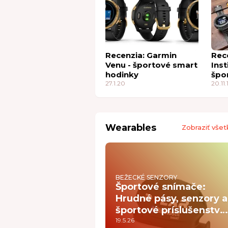
Recenzia: Garmin
Rec
Venu - športové smart
Inst
hodinky
špo
27.1.20
nie
20.11.
Wearables
Zobraziť všet
BEŽECKÉ SENZORY
Športové snímače:
Hrudné pásy, senzory a
športové príslušenstvo
pre presnejší tréning
19.5.26