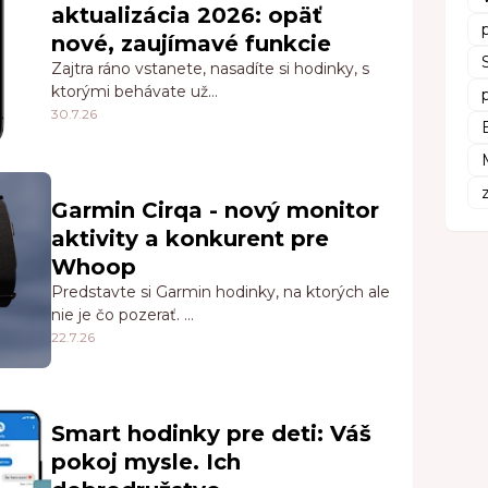
aktualizácia 2026: opäť
nové, zaujímavé funkcie
Zajtra ráno vstanete, nasadíte si hodinky, s
ktorými behávate už…
30.7.26
Garmin Cirqa - nový monitor
aktivity a konkurent pre
Whoop
Predstavte si Garmin hodinky, na ktorých ale
nie je čo pozerať. …
22.7.26
Smart hodinky pre deti: Váš
pokoj mysle. Ich