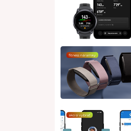
fitness náramky
ako si vybrať